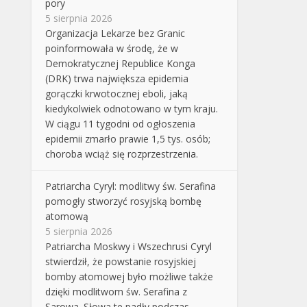
pory
5 sierpnia 2026
Organizacja Lekarze bez Granic
poinformowała w środę, że w
Demokratycznej Republice Konga
(DRK) trwa największa epidemia
gorączki krwotocznej eboli, jaką
kiedykolwiek odnotowano w tym kraju.
W ciągu 11 tygodni od ogłoszenia
epidemii zmarło prawie 1,5 tys. osób;
choroba wciąż się rozprzestrzenia.
Patriarcha Cyryl: modlitwy św. Serafina
pomogły stworzyć rosyjską bombę
atomową
5 sierpnia 2026
Patriarcha Moskwy i Wszechrusi Cyryl
stwierdził, że powstanie rosyjskiej
bomby atomowej było możliwe także
dzięki modlitwom św. Serafina z
Sarowa. Słowa te padły podczas