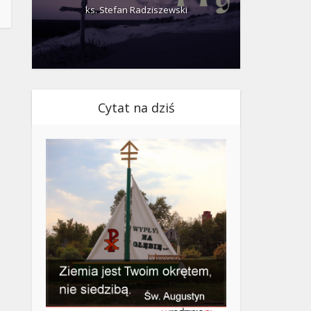
ks. Stefan Radziszewski
ks.
Cytat na dziś