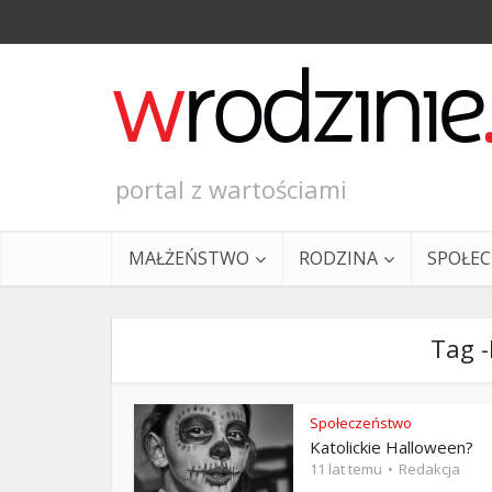
portal z wartościami
MAŁŻEŃSTWO
RODZINA
SPOŁE
Tag 
Społeczeństwo
Katolickie Halloween?
Ewangeli
11 lat temu
Redakcja