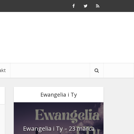
akt
Ewangelia i Ty
nia
Ewangelia i Ty – 23 marca
Ewangeli