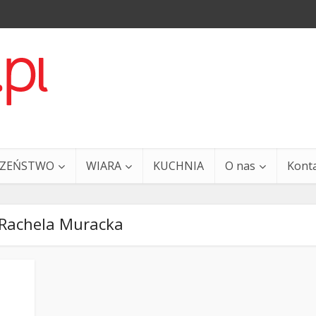
CZEŃSTWO
WIARA
KUCHNIA
O nas
Kont
-Rachela Muracka
a i Ty – 29 grudnia
Ewangelia i Ty – 27 grud