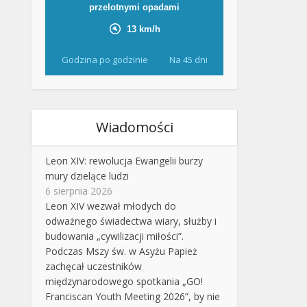
Godzina po godzinie
Na 45 dni
Wiadomości
Leon XIV: rewolucja Ewangelii burzy
mury dzielące ludzi
6 sierpnia 2026
Leon XIV wezwał młodych do
odważnego świadectwa wiary, służby i
budowania „cywilizacji miłości”.
Podczas Mszy św. w Asyżu Papież
zachęcał uczestników
międzynarodowego spotkania „GO!
Franciscan Youth Meeting 2026”, by nie