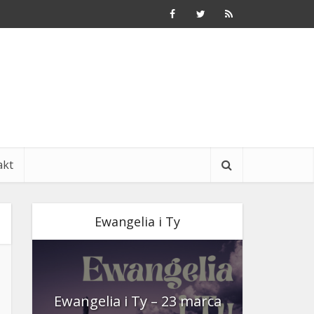
akt
Ewangelia i Ty
nia
Ewangelia i Ty – 23 marca
Ewangeli