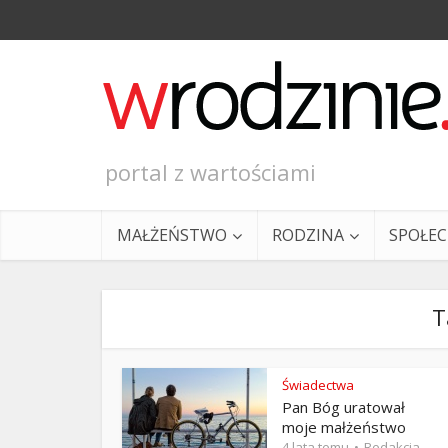
portal z wartościami
MAŁŻEŃSTWO
RODZINA
SPOŁE
T
Świadectwa
Pan Bóg uratował
Ewangeli
moje małżeństwo
4 lata temu
Redakcja