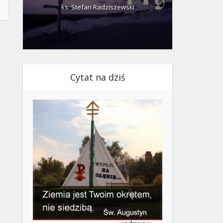
ks. Stefan Radziszewski
ks.
Cytat na dziś