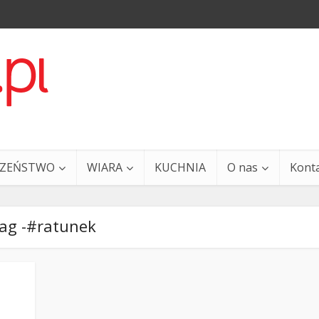
CZEŃSTWO
WIARA
KUCHNIA
O nas
Kont
ag -#ratunek
a i Ty – 29 grudnia
Ewangelia i Ty – 27 grud