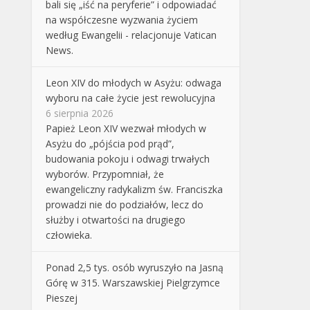
bali się „iść na peryferie” i odpowiadać
na współczesne wyzwania życiem
według Ewangelii - relacjonuje Vatican
News.
Leon XIV do młodych w Asyżu: odwaga
wyboru na całe życie jest rewolucyjna
6 sierpnia 2026
Papież Leon XIV wezwał młodych w
Asyżu do „pójścia pod prąd”,
budowania pokoju i odwagi trwałych
wyborów. Przypomniał, że
ewangeliczny radykalizm św. Franciszka
prowadzi nie do podziałów, lecz do
służby i otwartości na drugiego
człowieka.
Ponad 2,5 tys. osób wyruszyło na Jasną
Górę w 315. Warszawskiej Pielgrzymce
Pieszej