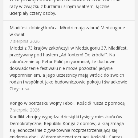
razy w związku z burzami i silnym wiatrem; łącznie
ucierpiały cztery osoby.
Mladifest dobiegł końca. Młodzi mają zabrać Medziugorie
w świat
7 sierpnia 2026
Młodzi z 73 krajów zakończyli w Medziugoriu 37. Mladifest,
przeżywany pod hasłem „Ad fontem! Do źródła!”. Na
zakończenie bp Petar Palić przypomniał, że duchowe
doświadczenie festiwalu nie może pozostać jedynie
wspomnieniem, a jego uczestnicy mają wrócić do swoich
rodzin i wspólnot jako budowniczowie pokoju i świadkowie
Chrystusa.
Kongo w potrzasku wojny i eboli. Kościół rusza z pomocą
7 sierpnia 2026
Konflikt zbrojny wypędza dziesiątki tysięcy mieszkańców
Demokratycznej Republiki Konga z domów, a kraj zmaga
się jednocześnie z gwałtownie rozprzestrzeniającą się
epidemią eboli. W dramatycznej sytuacji Kościół i Caritas