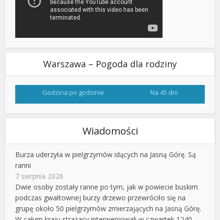
Warszawa – Pogoda dla rodziny
Godzina po godzinie
Na 45 dni
Wiadomości
Burza uderzyła w pielgrzymów idących na Jasną Górę. Są
ranni
7 sierpnia 2026
Dwie osoby zostały ranne po tym, jak w powiecie buskim
podczas gwałtownej burzy drzewo przewróciło się na
grupę około 50 pielgrzymów zmierzających na Jasną Górę.
W całym kraju strażacy interweniowali w czwartek 1240