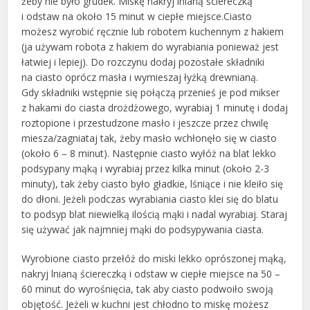
żeby nie było grudek. Miskę nakryj lnianą ściereczką
i odstaw na około 15 minut w ciepłe miejsce.Ciasto
możesz wyrobić ręcznie lub robotem kuchennym z hakiem
(ja używam robota z hakiem do wyrabiania ponieważ jest
łatwiej i lepiej). Do rozczynu dodaj pozostałe składniki
na ciasto oprócz masła i wymieszaj łyżką drewnianą.
Gdy składniki wstępnie się połączą przenieś je pod mikser
z hakami do ciasta drożdżowego, wyrabiaj 1 minutę i dodaj
roztopione i przestudzone masło i jeszcze przez chwilę
miesza/zagniataj tak, żeby masło wchłonęło się w ciasto
(około 6 – 8 minut). Następnie ciasto wyłóż na blat lekko
podsypany mąką i wyrabiaj przez kilka minut (około 2-3
minuty), tak żeby ciasto było gładkie, lśniące i nie kleiło się
do dłoni. Jeżeli podczas wyrabiania ciasto klei się do blatu
to podsyp blat niewielką ilością mąki i nadal wyrabiaj. Staraj
się używać jak najmniej mąki do podsypywania ciasta.
Wyrobione ciasto przełóż do miski lekko oprószonej mąką,
nakryj lnianą ściereczką i odstaw w ciepłe miejsce na 50 –
60 minut do wyrośnięcia, tak aby ciasto podwoiło swoją
objętość. Jeżeli w kuchni jest chłodno to miskę możesz