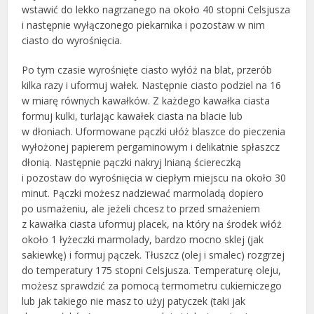
wstawić do lekko nagrzanego na około 40 stopni Celsjusza
i następnie wyłączonego piekarnika i pozostaw w nim
ciasto do wyrośnięcia.
Po tym czasie wyrośnięte ciasto wyłóż na blat, przerób
kilka razy i uformuj wałek. Następnie ciasto podziel na 16
w miarę równych kawałków. Z każdego kawałka ciasta
formuj kulki, turlając kawałek ciasta na blacie lub
w dłoniach. Uformowane pączki ułóż blaszce do pieczenia
wyłożonej papierem pergaminowym i delikatnie spłaszcz
dłonią. Następnie pączki nakryj lnianą ściereczką
i pozostaw do wyrośnięcia w ciepłym miejscu na około 30
minut. Pączki możesz nadziewać marmoladą dopiero
po usmażeniu, ale jeżeli chcesz to przed smażeniem
z kawałka ciasta uformuj placek, na który na środek włóż
około 1 łyżeczki marmolady, bardzo mocno sklej (jak
sakiewkę) i formuj pączek. Tłuszcz (olej i smalec) rozgrzej
do temperatury 175 stopni Celsjusza. Temperaturę oleju,
możesz sprawdzić za pomocą termometru cukierniczego
lub jak takiego nie masz to użyj patyczek (taki jak