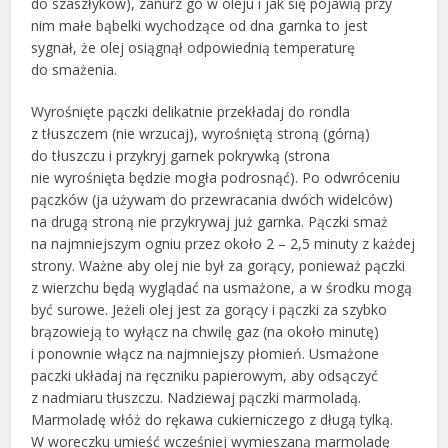
do szaszłyków), zanurz go w oleju i jak się pojawią przy
nim małe bąbelki wychodzące od dna garnka to jest
sygnał, że olej osiągnął odpowiednią temperaturę
do smażenia.
Wyrośnięte pączki delikatnie przekładaj do rondla
z tłuszczem (nie wrzucaj), wyrośniętą stroną (górną)
do tłuszczu i przykryj garnek pokrywką (strona
nie wyrośnięta będzie mogła podrosnąć). Po odwróceniu
pączków (ja używam do przewracania dwóch widelców)
na drugą stroną nie przykrywaj już garnka. Pączki smaż
na najmniejszym ogniu przez około 2 – 2,5 minuty z każdej
strony. Ważne aby olej nie był za gorący, ponieważ pączki
z wierzchu będą wyglądać na usmażone, a w środku mogą
być surowe. Jeżeli olej jest za gorący i pączki za szybko
brązowieją to wyłącz na chwilę gaz (na około minutę)
i ponownie włącz na najmniejszy płomień. Usmażone
paczki układaj na ręczniku papierowym, aby odsączyć
z nadmiaru tłuszczu. Nadziewaj pączki marmoladą.
Marmoladę włóż do rękawa cukierniczego z długą tylką.
W woreczku umieść wcześniej wymieszaną marmoladę