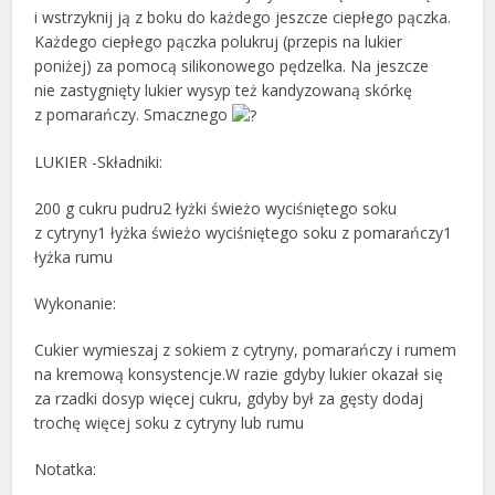
i wstrzyknij ją z boku do każdego jeszcze ciepłego pączka.
Każdego ciepłego pączka polukruj (przepis na lukier
poniżej) za pomocą silikonowego pędzelka. Na jeszcze
nie zastygnięty lukier wysyp też kandyzowaną skórkę
z pomarańczy. Smacznego
LUKIER -Składniki:
200 g cukru pudru2 łyżki świeżo wyciśniętego soku
z cytryny1 łyżka świeżo wyciśniętego soku z pomarańczy1
łyżka rumu
Wykonanie:
Cukier wymieszaj z sokiem z cytryny, pomarańczy i rumem
na kremową konsystencje.W razie gdyby lukier okazał się
za rzadki dosyp więcej cukru, gdyby był za gęsty dodaj
trochę więcej soku z cytryny lub rumu
Notatka: