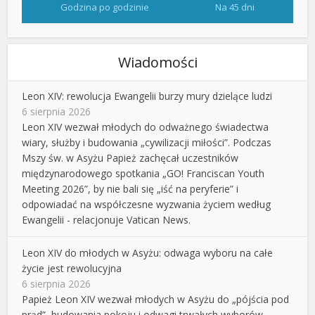
Godzina po godzinie
Na 45 dni
Wiadomości
Leon XIV: rewolucja Ewangelii burzy mury dzielące ludzi
6 sierpnia 2026
Leon XIV wezwał młodych do odważnego świadectwa
wiary, służby i budowania „cywilizacji miłości”. Podczas
Mszy św. w Asyżu Papież zachęcał uczestników
międzynarodowego spotkania „GO! Franciscan Youth
Meeting 2026”, by nie bali się „iść na peryferie” i
odpowiadać na współczesne wyzwania życiem według
Ewangelii - relacjonuje Vatican News.
Leon XIV do młodych w Asyżu: odwaga wyboru na całe
życie jest rewolucyjna
6 sierpnia 2026
Papież Leon XIV wezwał młodych w Asyżu do „pójścia pod
prąd”, budowania pokoju i odwagi trwałych wyborów.