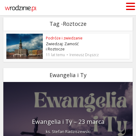
Tag -Roztocze
Podróże i zwiedzanie
Zwiedzaj: Zamość
i Roztocze
11 lat temu
Ireneusz Drąszcz
Ewangelia i Ty
Ewangelia i Ty – 23 marca
ks. Stefan Radziszewski