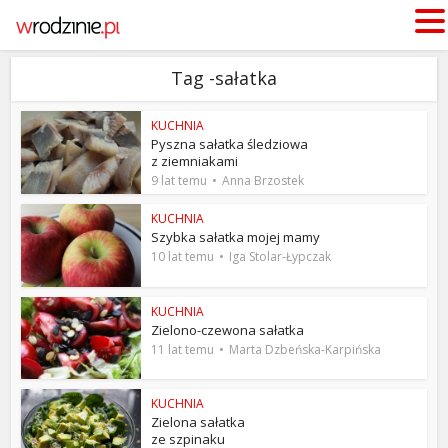
Tag -sałatka
KUCHNIA
Pyszna sałatka śledziowa
z ziemniakami
9 lat temu
Anna Brzostek
KUCHNIA
Szybka sałatka mojej mamy
10 lat temu
Iga Stolar-Łypczak
KUCHNIA
Zielono-czewona sałatka
11 lat temu
Marta Dzbeńska-Karpińska
KUCHNIA
Zielona sałatka
ze szpinaku