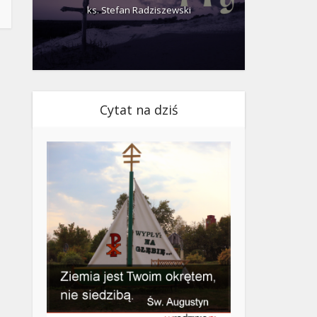
ks. Stefan Radziszewski
ks.
Cytat na dziś