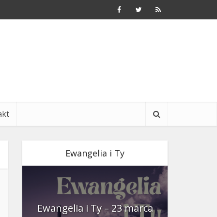
akt
Ewangelia i Ty
nia
Ewangelia i Ty – 23 marca
Ewangeli