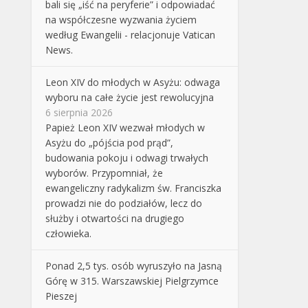
bali się „iść na peryferie” i odpowiadać
na współczesne wyzwania życiem
według Ewangelii - relacjonuje Vatican
News.
Leon XIV do młodych w Asyżu: odwaga
wyboru na całe życie jest rewolucyjna
6 sierpnia 2026
Papież Leon XIV wezwał młodych w
Asyżu do „pójścia pod prąd”,
budowania pokoju i odwagi trwałych
wyborów. Przypomniał, że
ewangeliczny radykalizm św. Franciszka
prowadzi nie do podziałów, lecz do
służby i otwartości na drugiego
człowieka.
Ponad 2,5 tys. osób wyruszyło na Jasną
Górę w 315. Warszawskiej Pielgrzymce
Pieszej