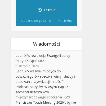
Godzina po godzinie
Na 45 dni
Wiadomości
Leon XIV: rewolucja Ewangelii burzy
mury dzielące ludzi
6 sierpnia 2026
Leon XIV wezwał młodych do
odważnego świadectwa wiary, służby i
budowania „cywilizacji miłości”.
Podczas Mszy św. w Asyżu Papież
zachęcał uczestników
międzynarodowego spotkania „GO!
Franciscan Youth Meeting 2026”, by nie