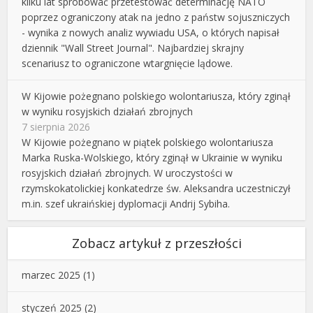
kilku lat spróbować przetestować determinację NATO
poprzez ograniczony atak na jedno z państw sojuszniczych
- wynika z nowych analiz wywiadu USA, o których napisał
dziennik "Wall Street Journal". Najbardziej skrajny
scenariusz to ograniczone wtargnięcie lądowe.
W Kijowie pożegnano polskiego wolontariusza, który zginął
w wyniku rosyjskich działań zbrojnych
7 sierpnia 2026
W Kijowie pożegnano w piątek polskiego wolontariusza
Marka Ruska-Wolskiego, który zginął w Ukrainie w wyniku
rosyjskich działań zbrojnych. W uroczystości w
rzymskokatolickiej konkatedrze św. Aleksandra uczestniczył
m.in. szef ukraińskiej dyplomacji Andrij Sybiha.
Zobacz artykuł z przeszłości
marzec 2025
(1)
styczeń 2025
(2)