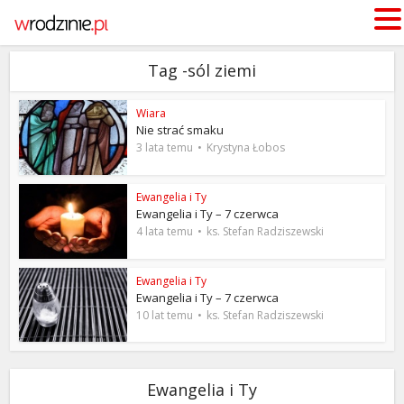
Tag -sól ziemi
Wiara
Nie strać smaku
3 lata temu
Krystyna Łobos
Ewangelia i Ty
Ewangelia i Ty – 7 czerwca
4 lata temu
ks. Stefan Radziszewski
Ewangelia i Ty
Ewangelia i Ty – 7 czerwca
10 lat temu
ks. Stefan Radziszewski
Ewangelia i Ty