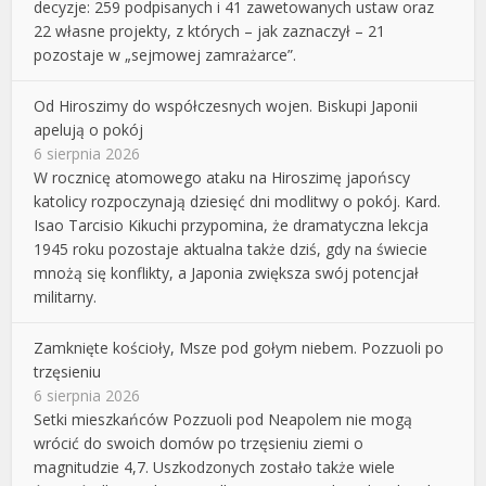
decyzje: 259 podpisanych i 41 zawetowanych ustaw oraz
22 własne projekty, z których – jak zaznaczył – 21
pozostaje w „sejmowej zamrażarce”.
Od Hiroszimy do współczesnych wojen. Biskupi Japonii
apelują o pokój
6 sierpnia 2026
W rocznicę atomowego ataku na Hiroszimę japońscy
katolicy rozpoczynają dziesięć dni modlitwy o pokój. Kard.
Isao Tarcisio Kikuchi przypomina, że dramatyczna lekcja
1945 roku pozostaje aktualna także dziś, gdy na świecie
mnożą się konflikty, a Japonia zwiększa swój potencjał
militarny.
Zamknięte kościoły, Msze pod gołym niebem. Pozzuoli po
trzęsieniu
6 sierpnia 2026
Setki mieszkańców Pozzuoli pod Neapolem nie mogą
wrócić do swoich domów po trzęsieniu ziemi o
magnitudzie 4,7. Uszkodzonych zostało także wiele