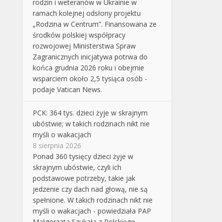
rodzin i weteranów w Ukrainie w
ramach kolejnej odsłony projektu
„Rodzina w Centrum”. Finansowana ze
środków polskiej współpracy
rozwojowej Ministerstwa Spraw
Zagranicznych inicjatywa potrwa do
końca grudnia 2026 roku i obejmie
wsparciem około 2,5 tysiąca osób -
podaje Vatican News.
PCK: 364 tys. dzieci żyje w skrajnym
ubóstwie; w takich rodzinach nikt nie
myśli o wakacjach
8 sierpnia 2026
Ponad 360 tysięcy dzieci żyje w
skrajnym ubóstwie, czyli ich
podstawowe potrzeby, takie jak
jedzenie czy dach nad głową, nie są
spełnione. W takich rodzinach nikt nie
myśli o wakacjach - powiedziała PAP
Małgorzata Szukała z Polskiego