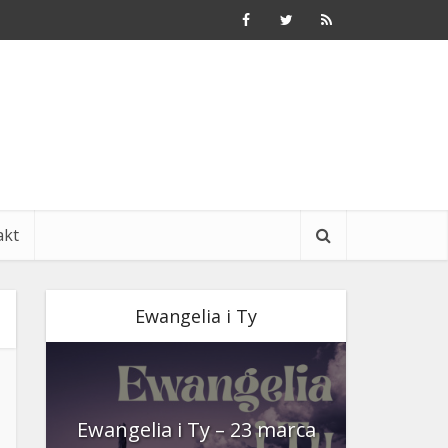
akt
Ewangelia i Ty
nia
Ewangelia i Ty – 23 marca
Ewangeli