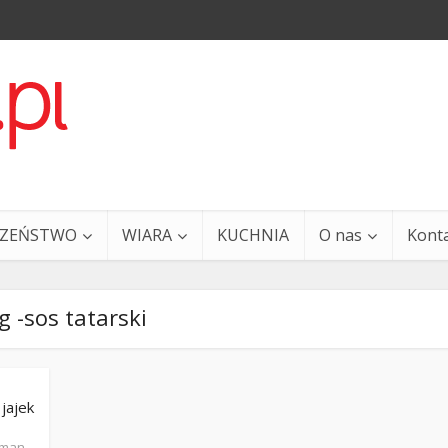
CZEŃSTWO
WIARA
KUCHNIA
O nas
Kont
g -sos tatarski
jajek
a i Ty – 29 grudnia
Ewangelia i Ty – 27 grud
sman