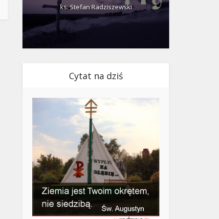
ks. Stefan Radziszewski
ks.
Cytat na dziś