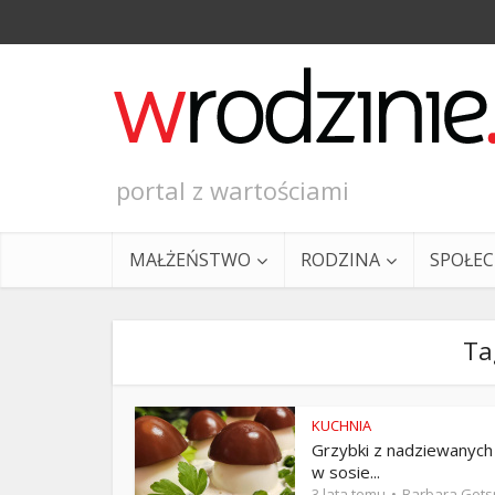
portal z wartościami
MAŁŻEŃSTWO
RODZINA
SPOŁE
Ta
KUCHNIA
Grzybki z nadziewanych 
Ewangeli
w sosie...
3 lata temu
Barbara Got