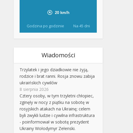
Godzina po godzinie
Na 45 dni
Wiadomości
Trzylatek i jego dziadkowie nie żyją,
rodzice i brat ranni. Rosja znowu zabija
ukraińskich cywilów
8 sierpnia 2026
Cztery osoby, w tym trzyletni chłopiec,
zginęły w nocy z piątku na sobotę w
rosyjskich atakach na Ukrainę; celem
byli zwykli ludzie i cywilna infrastruktura
- poinformował w sobotę prezydent
Ukrainy Wołodymyr Zełenski.