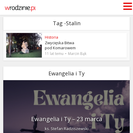
Tag -Stalin
Historia
Zwycięska Bitwa
pod Komarowem
11 lat temu
Marcin Bąk
Ewangelia i Ty
Ewangelia i Ty – 23 marca
ks. Stefan Radziszewski