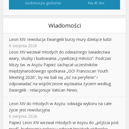
Godzina po godzinie
Na 45 dni
Wiadomości
Leon XIV: rewolucja Ewangelii burzy mury dzielące ludzi
6 sierpnia 2026
Leon XIV wezwał młodych do odważnego świadectwa
wiary, służby i budowania „cywilizacji miłości”. Podczas
Mszy św. w Asyżu Papież zachęcał uczestników
międzynarodowego spotkania „GO! Franciscan Youth
Meeting 2026”, by nie bali się „iść na peryferie” i
odpowiadać na współczesne wyzwania życiem według
Ewangelii - relacjonuje Vatican News.
Leon XIV do młodych w Asyżu: odwaga wyboru na całe
życie jest rewolucyjna
6 sierpnia 2026
Papież Leon XIV wezwał młodych w Asyżu do „pójścia pod
prąd”, budowania pokoju i odwagi trwałych wyborów.