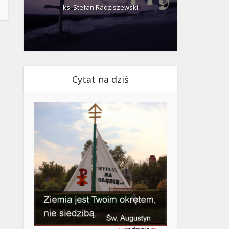
ks. Stefan Radziszewski
ks.
Cytat na dziś