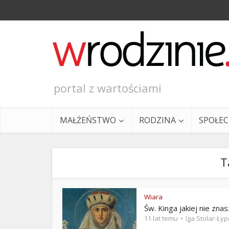
portal z wartościami
MAŁŻEŃSTWO
RODZINA
SPOŁE
T
Wiara
Św. Kinga jakiej nie zna
Ewangeli
11 lat temu
Iga Stolar-Ły