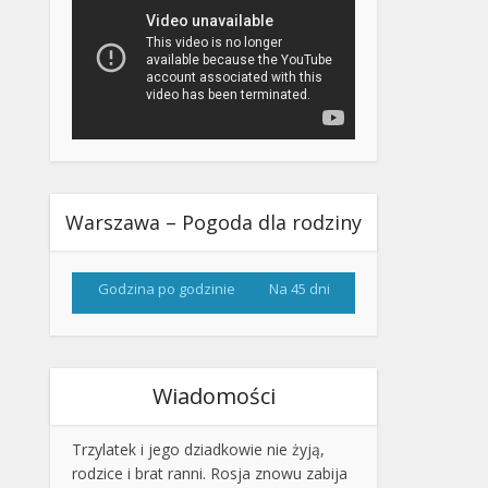
Warszawa – Pogoda dla rodziny
Godzina po godzinie
Na 45 dni
Wiadomości
Trzylatek i jego dziadkowie nie żyją,
rodzice i brat ranni. Rosja znowu zabija