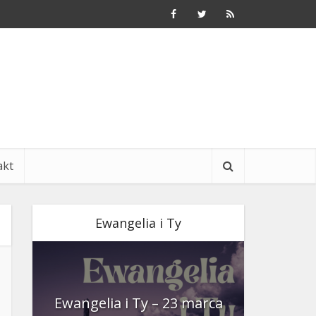
akt
Ewangelia i Ty
nia
Ewangelia i Ty – 23 marca
Ewangeli