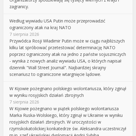
zagranicy.
Według wywiadu USA Putin może przeprowadzić
ograniczony atak na kraj NATO
7 sierpnia 2026
Przywódca Rosji Władimir Putin może w ciągu najbliższych
kilku lat spróbować przetestować determinację NATO
poprzez ograniczony atak na jedno z państw sojuszniczych
- wynika z nowych analiz wywiadu USA, o których napisał
dziennik "Wall Street Journal". Najbardziej skrajny
scenariusz to ograniczone wtargnięcie lądowe.
W Kijowie pożegnano polskiego wolontariusza, który zginął
w wyniku rosyjskich działań zbrojnych
7 sierpnia 2026
W Kijowie pożegnano w piątek polskiego wolontariusza
Marka Ruska-Wolskiego, który zginął w Ukrainie w wyniku
rosyjskich działań zbrojnych. W uroczystości w
rzymskokatolickiej konkatedrze św. Aleksandra uczestniczył
m.in. szef ukraińskiej dyplomacji Andrij Sybiha.