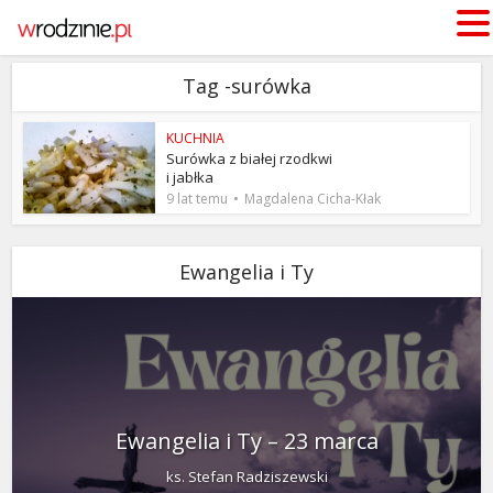
Tag -surówka
KUCHNIA
Surówka z białej rzodkwi
i jabłka
9 lat temu
Magdalena Cicha-Kłak
Ewangelia i Ty
Ewangelia i Ty – 23 marca
ks. Stefan Radziszewski