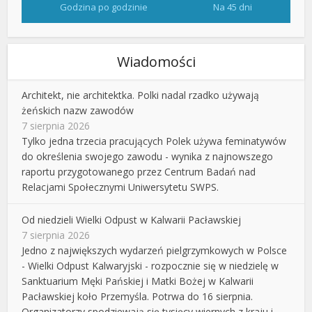
Godzina po godzinie
Na 45 dni
Wiadomości
Architekt, nie architektka. Polki nadal rzadko używają
żeńskich nazw zawodów
7 sierpnia 2026
Tylko jedna trzecia pracujących Polek używa feminatywów
do określenia swojego zawodu - wynika z najnowszego
raportu przygotowanego przez Centrum Badań nad
Relacjami Społecznymi Uniwersytetu SWPS.
Od niedzieli Wielki Odpust w Kalwarii Pacławskiej
7 sierpnia 2026
Jedno z największych wydarzeń pielgrzymkowych w Polsce
- Wielki Odpust Kalwaryjski - rozpocznie się w niedzielę w
Sanktuarium Męki Pańskiej i Matki Bożej w Kalwarii
Pacławskiej koło Przemyśla. Potrwa do 16 sierpnia.
Organizatorzy spodziewają się tysięcy wiernych z kraju i