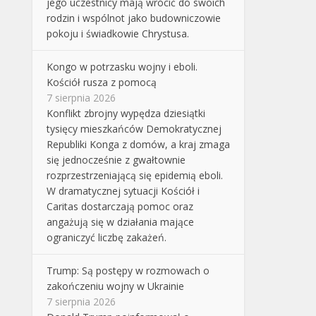
jego uczestnicy mają wrócić do swoich
rodzin i wspólnot jako budowniczowie
pokoju i świadkowie Chrystusa.
Kongo w potrzasku wojny i eboli.
Kościół rusza z pomocą
7 sierpnia 2026
Konflikt zbrojny wypędza dziesiątki
tysięcy mieszkańców Demokratycznej
Republiki Konga z domów, a kraj zmaga
się jednocześnie z gwałtownie
rozprzestrzeniającą się epidemią eboli.
W dramatycznej sytuacji Kościół i
Caritas dostarczają pomoc oraz
angażują się w działania mające
ograniczyć liczbę zakażeń.
Trump: Są postępy w rozmowach o
zakończeniu wojny w Ukrainie
7 sierpnia 2026