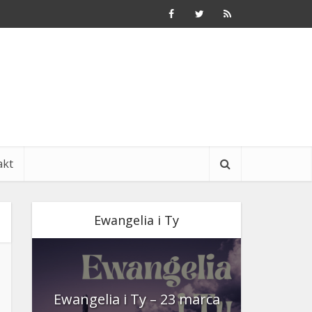
akt
Ewangelia i Ty
nia
Ewangelia i Ty – 23 marca
Ewangeli