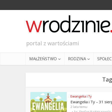
portal z wartościami
MAŁŻEŃSTWO
RODZINA
SPOŁE
Tag
Ewangelia i Ty
Ewangelia i Ty – 31 sier
Ewangeli
2 lata temu
ks. Stefan Radziszewski