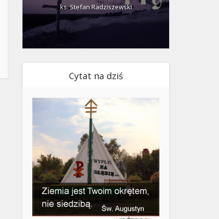
ks. Stefan Radziszewski
ks.
Cytat na dziś