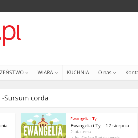
CZEŃSTWO
WIARA
KUCHNIA
O nas
Kont
 -Sursum corda
Ewangelia i Ty
pnia
Ewangelia i Ty – 17 sierpnia
a i Ty – 29 grudnia
Ewangelia i Ty – 27 grud
2 lata temu
ks. Stefan Radziszewski