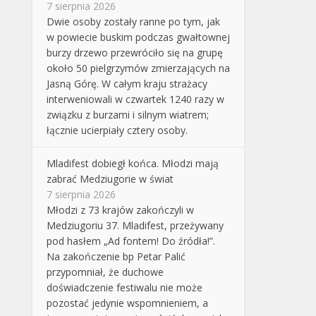
7 sierpnia 2026
Dwie osoby zostały ranne po tym, jak
w powiecie buskim podczas gwałtownej
burzy drzewo przewróciło się na grupę
około 50 pielgrzymów zmierzających na
Jasną Górę. W całym kraju strażacy
interweniowali w czwartek 1240 razy w
związku z burzami i silnym wiatrem;
łącznie ucierpiały cztery osoby.
Mladifest dobiegł końca. Młodzi mają
zabrać Medziugorie w świat
7 sierpnia 2026
Młodzi z 73 krajów zakończyli w
Medziugoriu 37. Mladifest, przeżywany
pod hasłem „Ad fontem! Do źródła!”.
Na zakończenie bp Petar Palić
przypomniał, że duchowe
doświadczenie festiwalu nie może
pozostać jedynie wspomnieniem, a