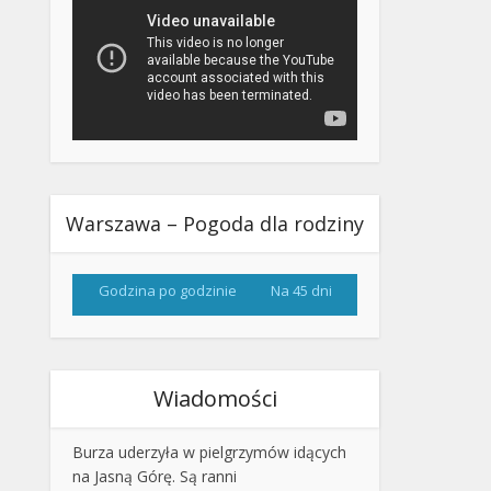
Warszawa – Pogoda dla rodziny
Godzina po godzinie
Na 45 dni
Wiadomości
Burza uderzyła w pielgrzymów idących
na Jasną Górę. Są ranni