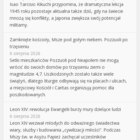
Isao Tarcisio Kikuchi przypomina, że dramatyczna lekcja
1945 roku pozostaje aktualna także dziś, gdy na świecie
mnożą się konflikty, a Japonia zwiększa swój potencjał
militarny.
Zamknięte kościoły, Msze pod gołym niebem. Pozzuoli po
trzęsieniu
6 sierpnia 2026
Setki mieszkańców Pozzuoli pod Neapolem nie mogą
wrócić do swoich domów po trzęsieniu ziemi o
magnitudzie 4,7. Uszkodzonych zostało także wiele
świątyń, dlatego liturgie odbywają się na placach i ulicach,
a miejscowy Kościół i Caritas organizują pomoc dla
poszkodowanych.
Leon XIV: rewolucja Ewangelii burzy mury dzielące ludzi
6 sierpnia 2026
Leon XIV wezwał młodych do odważnego świadectwa
wiary, służby i budowania „cywilizacji miłości”. Podczas
Mszy św. w Asyżu Papież zachęcał uczestników