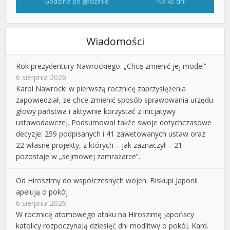
Godzina po godzinie
Na 45 dni
Wiadomości
Rok prezydentury Nawrockiego. „Chcę zmienić jej model”
6 sierpnia 2026
Karol Nawrocki w pierwszą rocznicę zaprzysiężenia
zapowiedział, że chce zmienić sposób sprawowania urzędu
głowy państwa i aktywnie korzystać z inicjatywy
ustawodawczej. Podsumował także swoje dotychczasowe
decyzje: 259 podpisanych i 41 zawetowanych ustaw oraz
22 własne projekty, z których – jak zaznaczył – 21
pozostaje w „sejmowej zamrażarce”.
Od Hiroszimy do współczesnych wojen. Biskupi Japonii
apelują o pokój
6 sierpnia 2026
W rocznicę atomowego ataku na Hiroszimę japońscy
katolicy rozpoczynają dziesięć dni modlitwy o pokój. Kard.