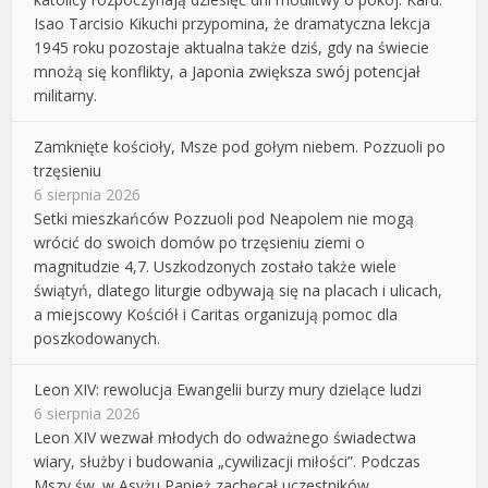
Isao Tarcisio Kikuchi przypomina, że dramatyczna lekcja
1945 roku pozostaje aktualna także dziś, gdy na świecie
mnożą się konflikty, a Japonia zwiększa swój potencjał
militarny.
Zamknięte kościoły, Msze pod gołym niebem. Pozzuoli po
trzęsieniu
6 sierpnia 2026
Setki mieszkańców Pozzuoli pod Neapolem nie mogą
wrócić do swoich domów po trzęsieniu ziemi o
magnitudzie 4,7. Uszkodzonych zostało także wiele
świątyń, dlatego liturgie odbywają się na placach i ulicach,
a miejscowy Kościół i Caritas organizują pomoc dla
poszkodowanych.
Leon XIV: rewolucja Ewangelii burzy mury dzielące ludzi
6 sierpnia 2026
Leon XIV wezwał młodych do odważnego świadectwa
wiary, służby i budowania „cywilizacji miłości”. Podczas
Mszy św. w Asyżu Papież zachęcał uczestników