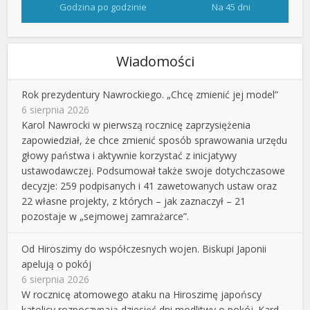
Godzina po godzinie
Na 45 dni
Wiadomości
Rok prezydentury Nawrockiego. „Chcę zmienić jej model”
6 sierpnia 2026
Karol Nawrocki w pierwszą rocznicę zaprzysiężenia
zapowiedział, że chce zmienić sposób sprawowania urzędu
głowy państwa i aktywnie korzystać z inicjatywy
ustawodawczej. Podsumował także swoje dotychczasowe
decyzje: 259 podpisanych i 41 zawetowanych ustaw oraz
22 własne projekty, z których – jak zaznaczył – 21
pozostaje w „sejmowej zamrażarce”.
Od Hiroszimy do współczesnych wojen. Biskupi Japonii
apelują o pokój
6 sierpnia 2026
W rocznicę atomowego ataku na Hiroszimę japońscy
katolicy rozpoczynają dziesięć dni modlitwy o pokój. Kard.