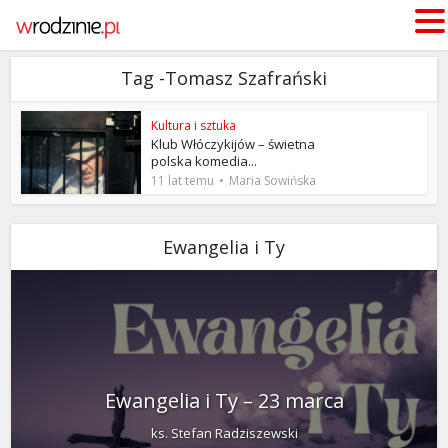
Tag -Tomasz Szafrański
Kultura i sztuka
Klub Włóczykijów – świetna
polska komedia...
11 lat temu
Maria Sowińska
Ewangelia i Ty
Ewangelia i Ty – 23 marca
ks. Stefan Radziszewski