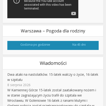
Warszawa – Pogoda dla rodziny
Godzina po godzinie
Na 45 dni
Wiadomości
Dwa ataki na nastolatków. 15-latek walczy o życie, 16-latek
w szpitalu
8 sierpnia 2026
W Kamiennej Górze 15-latek został zaatakowany nożem i
w stanie zagrażającym życiu trafił do szpitala we
Wrocławiu. W Goleniowie 16-latek z ranami kłutymi i
śladami pobicia został przetransportowany do szpitala w