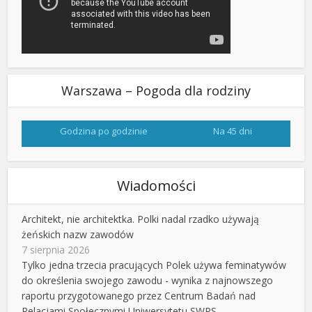
Warszawa – Pogoda dla rodziny
Godzina po godzinie
Na 45 dni
Wiadomości
Architekt, nie architektka. Polki nadal rzadko używają
żeńskich nazw zawodów
7 sierpnia 2026
Tylko jedna trzecia pracujących Polek używa feminatywów
do określenia swojego zawodu - wynika z najnowszego
raportu przygotowanego przez Centrum Badań nad
Relacjami Społecznymi Uniwersytetu SWPS.