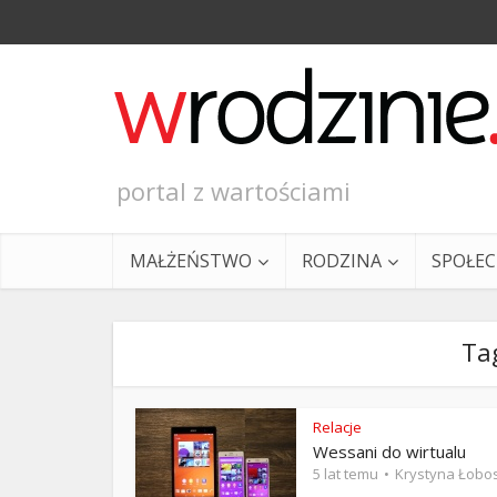
portal z wartościami
MAŁŻEŃSTWO
RODZINA
SPOŁE
Tag
Relacje
Wessani do wirtualu
Ewangeli
5 lat temu
Krystyna Łobo