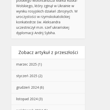
polskiego wolontariusza Marka Ruska-
Wolskiego, który zginął w Ukrainie w
wyniku rosyjskich działań zbrojnych. W
uroczystości w rzymskokatolickiej
konkatedrze św. Aleksandra
uczestniczył m.in. szef ukraińskiej
dyplomacji Andrij Sybiha.
Zobacz artykuł z przeszłości
marzec 2025
(1)
styczeń 2025
(2)
grudzień 2024
(6)
listopad 2024
(3)