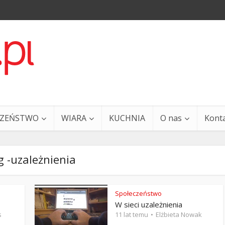
CZEŃSTWO
WIARA
KUCHNIA
O nas
Kont
 -uzależnienia
Społeczeństwo
W sieci uzależnienia
a i Ty – 29 grudnia
Ewangelia i Ty – 27 grud
s
11 lat temu
Elżbieta Nowak