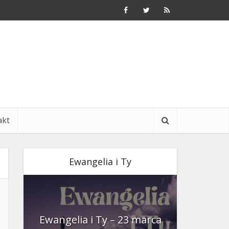
akt
Ewangelia i Ty
nia
Ewangelia i Ty – 23 marca
Ewangeli