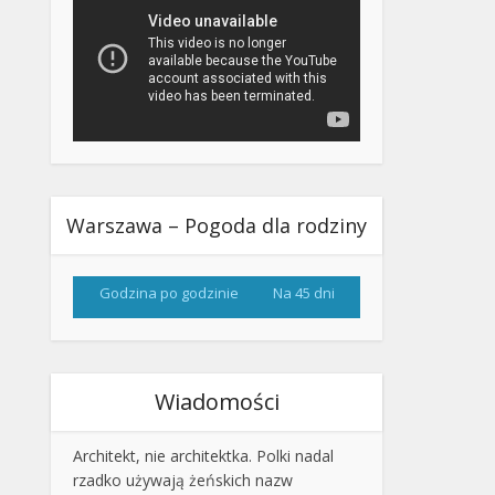
Warszawa – Pogoda dla rodziny
Godzina po godzinie
Na 45 dni
Wiadomości
Architekt, nie architektka. Polki nadal
rzadko używają żeńskich nazw