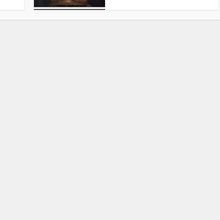
Stefan Radziszewski
ks. Stefan Radziszewski