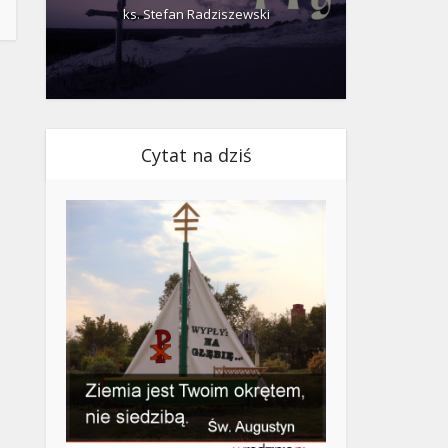
ks. Stefan Radziszewski
ks.
Cytat na dziś