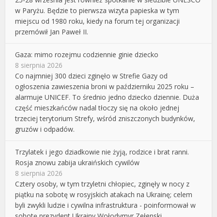
w Paryżu. Będzie to pierwsza wizyta papieska w tym
miejscu od 1980 roku, kiedy na forum tej organizacji
przemówił Jan Paweł II.
Gaza: mimo rozejmu codziennie ginie dziecko
8 sierpnia 2026
Co najmniej 300 dzieci zginęło w Strefie Gazy od
ogłoszenia zawieszenia broni w październiku 2025 roku –
alarmuje UNICEF. To średnio jedno dziecko dziennie. Duża
część mieszkańców nadal tłoczy się na około jednej
trzeciej terytorium Strefy, wśród zniszczonych budynków,
gruzów i odpadów.
Trzylatek i jego dziadkowie nie żyją, rodzice i brat ranni.
Rosja znowu zabija ukraińskich cywilów
8 sierpnia 2026
Cztery osoby, w tym trzyletni chłopiec, zginęły w nocy z
piątku na sobotę w rosyjskich atakach na Ukrainę; celem
byli zwykli ludzie i cywilna infrastruktura - poinformował w
sobotę prezydent Ukrainy Wołodymyr Zełenski.