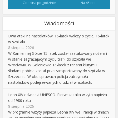
Godzina po godzinie
Na 45 dni
Wiadomości
Dwa ataki na nastolatków. 15-latek walczy o życie, 16-latek
w szpitalu
8 sierpnia 2026
W Kamiennej Górze 15-latek został zaatakowany nożem i
w stanie zagrażającym życiu trafił do szpitala we
Wrocławiu. W Goleniowie 16-latek z ranami kłutymi i
śladami pobicia został przetransportowany do szpitala w
Szczecinie. W obu sprawach policja zatrzymała
nastolatków podejrzewanych o udział w atakach.
Leon XIV odwiedzi UNESCO. Pierwsza taka wizyta papieża
od 1980 roku
8 sierpnia 2026
W programie wizyty papieża Leona XIV we Francji w dniach
25-28 września jest również spotkanie w siedzibie UNESCO