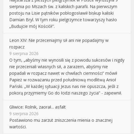
sierpnia po Mszach św. z kaliskich parafii. Na pierwszym
postoju na Lisie pątników pobłogosławił biskup kaliski
Damian Bryl. W tym roku pielgrzymce towarzyszy hasło
„Budujcie mój Kościół”.
Leon XIV: Nie przeceniajmy sił ani nie popadajmy w
rozpacz
9 sierpnia 2026
O tym, „abyśmy nie wynosili się z powodu sukcesów i nigdy
nie przeceniali własnych sił, a zarazem, abyśmy nie
popadali w rozpacz nawet w chwilach ciemności” mówił
Papież w rozważaniu przed południową modlitwą Anioł
Pański. „W każdej sytuacji Jezus nas nie opuszcza, jeśli z
pokorą przyjmiemy Go do łodzi naszego życia” - zapewnił.
Gliwice: Rolnik, zaorał... asfalt
9 sierpnia 2026
Postawiono mu zarzut zniszczenia mienia o znacznej
wartości.