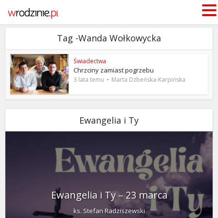
Tag -Wanda Wołkowycka
Świadectwa
Chrzciny zamiast pogrzebu
3 lata temu
Marta Dzbeńska-Karpińska
Ewangelia i Ty
Ewangelia i Ty – 23 marca
ks. Stefan Radziszewski