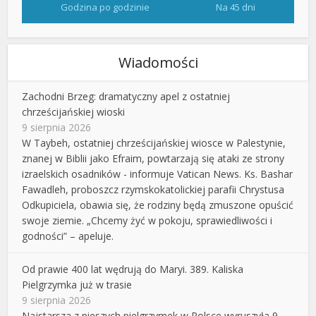
Godzina po godzinie
Na 45 dni
Wiadomości
Zachodni Brzeg: dramatyczny apel z ostatniej
chrześcijańskiej wioski
9 sierpnia 2026
W Taybeh, ostatniej chrześcijańskiej wiosce w Palestynie,
znanej w Biblii jako Efraim, powtarzają się ataki ze strony
izraelskich osadników - informuje Vatican News. Ks. Bashar
Fawadleh, proboszcz rzymskokatolickiej parafii Chrystusa
Odkupiciela, obawia się, że rodziny będą zmuszone opuścić
swoje ziemie. „Chcemy żyć w pokoju, sprawiedliwości i
godności” – apeluje.
Od prawie 400 lat wędrują do Maryi. 389. Kaliska
Pielgrzymka już w trasie
9 sierpnia 2026
Najstarsza z pieszych pielgrzymek w Polsce wyruszyła 9