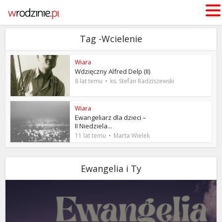
Tag -Wcielenie
Wiara
Wdzięczny Alfred Delp (II)
8 lat temu
ks. Stefan Radziszewski
Wiara
Ewangeliarz dla dzieci –
II Niedziela...
11 lat temu
Marta Wielek
Ewangelia i Ty