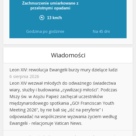
Godzina po godzinie
Na 45 dni
Wiadomości
Leon XIV: rewolucja Ewangelii burzy mury dzielące ludzi
6 sierpnia 2026
Leon XIV wezwał młodych do odważnego świadectwa
wiary, służby i budowania „cywilizacji miłości”. Podczas
Mszy św. w Asyżu Papież zachęcał uczestników
międzynarodowego spotkania „GO! Franciscan Youth
Meeting 2026”, by nie bali się „iść na peryferie” i
odpowiadać na współczesne wyzwania życiem według
Ewangelii - relacjonuje Vatican News.