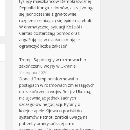
tysięcy mieszkańców Demokratycznej
Republiki Konga z domów, a kraj zmaga
się jednocześnie z gwałtownie
rozprzestrzeniającą się epidemią eboli.
W dramatycznej sytuacji Kościół i
Caritas dostarczają pomoc oraz
angażują się w działania mające
ograniczyć liczbę zakażeń.
Trump: Są postępy w rozmowach o
zakończeniu wojny w Ukrainie
7 sierpnia 2026
Donald Trump poinformował o
postępach w rozmowach zmierzających
do zakończenia wojny Rosji z Ukrainą,
nie ujawniając jednak żadnych
szczegółów negocjacji. Pytany o
kolejne apele Kijowa o pociski do
systemów Patriot, zwrócił uwagę na
potrzeby amerykańskiej armii i
zapewnił, że USA uzupełniają zużywane