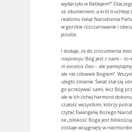
wydarzyło w Betlejem?” Dlaczeg
ze zdumieniem, a król truchleje 
realizmu świąt Narodzenia Pańs
w gorzkie rozczarowanie i obez
jezuita.
I dodaje, że do zrozumienia mi
niepokoju
. Bóg jest z nami – to
in excelsis Deo
– ale pamiętajmy,
ale nie człowiek Bogiem”. Wszys
uległo zmianie. Świat stał się u
go przeżywać sami, lecz Bóg prz
ale w ich cichej harmonii dokon
czułość wszystkim, którzy potra
czytać Ewangelię Bożego Naro
że „bliskość Boga jest bliskością
zostaje wciągnięty w niezmordo