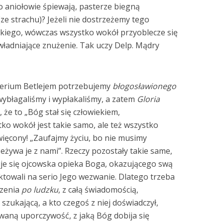
o aniołowie śpiewają, pasterze biegną
(ze strachu)? Jeżeli nie dostrzeżemy tego
kiego, wówczas wszystko wokół przyoblecze się
władniające znużenie. Tak uczy Delp. Mądry
sterium Betlejem potrzebujemy
błogosławionego
 wybłagaliśmy i wypłakaliśmy, a zatem
Gloria
 że to „Bóg stał się człowiekiem,
tko wokół jest takie samo, ale też wszystko
święcony! „Zaufajmy życiu, bo nie musimy
eżywa je z nami”. Rzeczy pozostały takie same,
uje się ojcowska opieka Boga, okazującego swą
ktowali na serio Jego wezwanie. Dlatego trzeba
dzenia
po ludzku
, z całą świadomością,
 szukającą, a kto czegoś z niej doświadczył,
waną uporczywość, z jaką Bóg dobija się