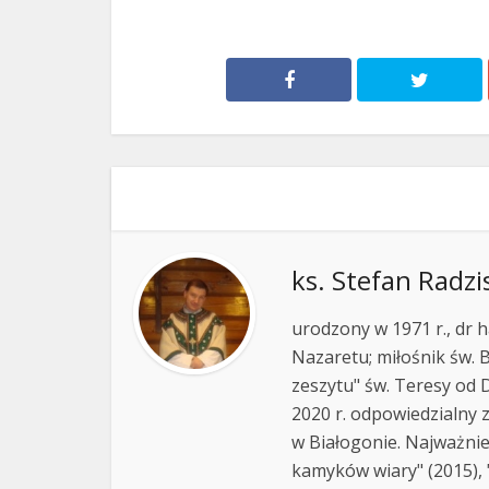
ks. Stefan Radzi
urodzony w 1971 r., dr h
Nazaretu; miłośnik św. B
zeszytu" św. Teresy od D
2020 r. odpowiedzialny 
w Białogonie. Najważnie
kamyków wiary" (2015), "