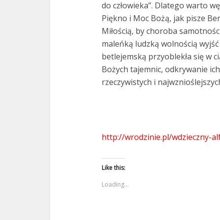
do człowieka”. Dlatego warto węd
Piękno i Moc Bożą, jak pisze Be
Miłością, by choroba samotności
maleńką ludzką wolnością wyjść 
betlejemską przyoblekła się w c
Bożych tajemnic, odkrywanie ich 
rzeczywistych i najwznioślejszyc
http://wrodzinie.pl/wdzieczny-al
Like this:
Loading...