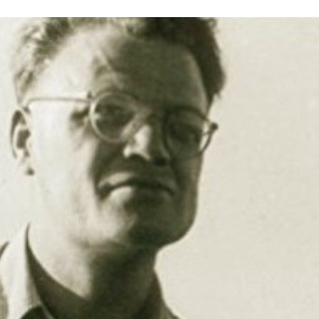
Stefan Radziszewski
ks. Stefan Radziszewski