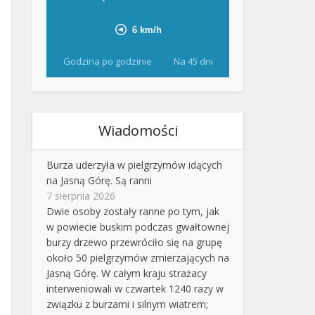
Godzina po godzinie
Na 45 dni
Wiadomości
Burza uderzyła w pielgrzymów idących
na Jasną Górę. Są ranni
7 sierpnia 2026
Dwie osoby zostały ranne po tym, jak
w powiecie buskim podczas gwałtownej
burzy drzewo przewróciło się na grupę
około 50 pielgrzymów zmierzających na
Jasną Górę. W całym kraju strażacy
interweniowali w czwartek 1240 razy w
związku z burzami i silnym wiatrem;