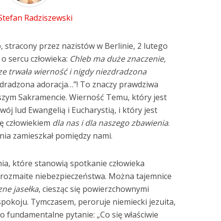
 Stefan Radziszewski
p, stracony przez nazistów w Berlinie, 2 lutego
– o sercu człowieka:
Chleb ma duże znaczenie,
ze trwała wierność i nigdy niezdradzona
zdradzona adoracja…”! To znaczy prawdziwa
szym Sakramencie. Wierność Temu, który jest
wój lud Ewangelią i Eucharystią, i który jest
ię człowiekiem
dla nas i dla naszego zbawienia
.
nia zamieszkał pomiędzy nami.
a, które stanowią spotkanie człowieka
 rozmaite niebezpieczeństwa. Można tajemnice
czne jasełka
, ciesząc się powierzchownymi
okoju. Tymczasem, peroruje niemiecki jezuita,
e to fundamentalne pytanie: „Co się właściwie