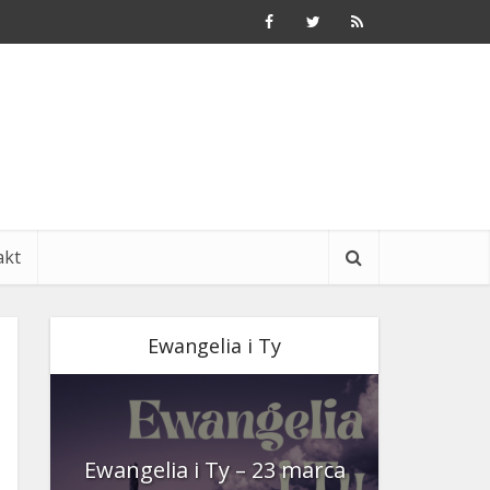
akt
Ewangelia i Ty
nia
Ewangelia i Ty – 23 marca
Ewangeli