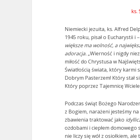
ks.
Niemiecki jezuita, ks. Alfred Del
1945 roku, pisał o Eucharystii i 
większe ma wolność, a najwięks
adoracja.
„Wierność i nigdy nie
miłość do Chrystusa w Najświęt
Światłością świata, który karmi s
Dobrym Pasterzem! Który stał s
Który poprzez Tajemnicę Wciele
Podczas świąt Bożego Narodzeni
z Bogiem, narażeni jesteśmy na
zbawienia traktować jako
idylli
ozdobami i ciepłem domowego sp
nie liczy się wół z osiołkiem, al