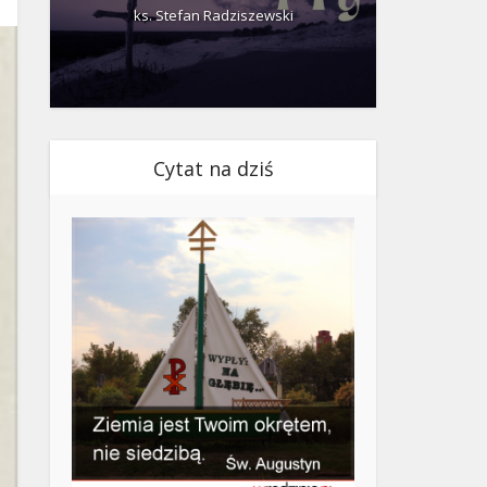
ks. Stefan Radziszewski
ks.
Cytat na dziś