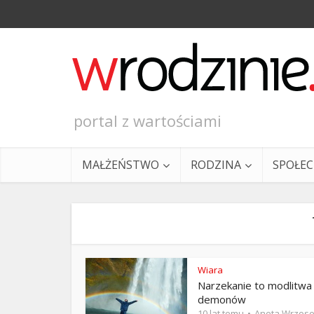
portal z wartościami
MAŁŻEŃSTWO
RODZINA
SPOŁE
Wiara
Narzekanie to modlitwa
Ewangeli
demonów
10 lat temu
Aneta Wrzos