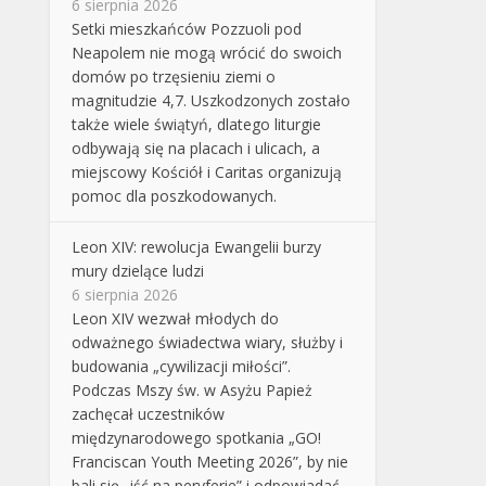
6 sierpnia 2026
Setki mieszkańców Pozzuoli pod
Neapolem nie mogą wrócić do swoich
domów po trzęsieniu ziemi o
magnitudzie 4,7. Uszkodzonych zostało
także wiele świątyń, dlatego liturgie
odbywają się na placach i ulicach, a
miejscowy Kościół i Caritas organizują
pomoc dla poszkodowanych.
Leon XIV: rewolucja Ewangelii burzy
mury dzielące ludzi
6 sierpnia 2026
Leon XIV wezwał młodych do
odważnego świadectwa wiary, służby i
budowania „cywilizacji miłości”.
Podczas Mszy św. w Asyżu Papież
zachęcał uczestników
międzynarodowego spotkania „GO!
Franciscan Youth Meeting 2026”, by nie
bali się „iść na peryferie” i odpowiadać