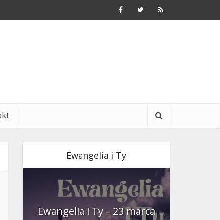
akt
Ewangelia i Ty
nia
Ewangelia i Ty – 23 marca
Ewangeli