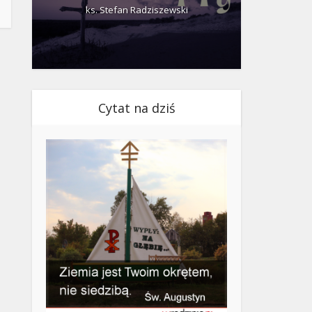
ks. Stefan Radziszewski
ks.
Cytat na dziś