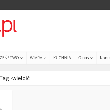
CZEŃSTWO
WIARA
KUCHNIA
O nas
Kont
Tag -wielbić
a i Ty – 29 grudnia
Ewangelia i Ty – 27 grud
ek