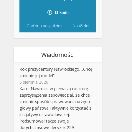
Godzina po godzinie
Na 45 dni
Wiadomości
Rok prezydentury Nawrockiego. „Chcę
zmienić jej model”
6 sierpnia 2026
Karol Nawrocki w pierwszą rocznicę
zaprzysiężenia zapowiedział, że chce
zmienić sposób sprawowania urzędu
głowy państwa i aktywnie korzystać z
inicjatywy ustawodawczej.
Podsumował także swoje
dotychczasowe decyzje: 259