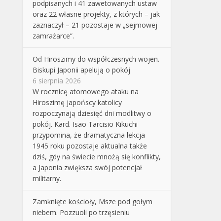
podpisanych i 41 zawetowanych ustaw
oraz 22 własne projekty, z których – jak
zaznaczył – 21 pozostaje w „sejmowej
zamrażarce”.
Od Hiroszimy do współczesnych wojen.
Biskupi Japonii apelują o pokój
6 sierpnia 2026
W rocznicę atomowego ataku na
Hiroszimę japońscy katolicy
rozpoczynają dziesięć dni modlitwy o
pokój. Kard. Isao Tarcisio Kikuchi
przypomina, że dramatyczna lekcja
1945 roku pozostaje aktualna także
dziś, gdy na świecie mnożą się konflikty,
a Japonia zwiększa swój potencjał
militarny.
Zamknięte kościoły, Msze pod gołym
niebem. Pozzuoli po trzęsieniu