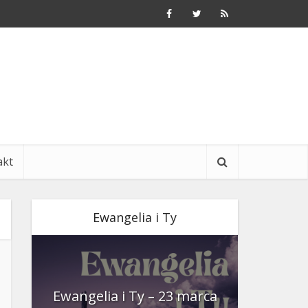
akt
Ewangelia i Ty
nia
Ewangelia i Ty – 23 marca
Ewangeli