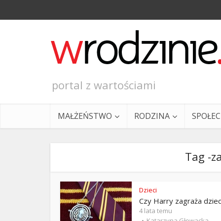
portal z wartościami
MAŁŻEŃSTWO
RODZINA
SPOŁE
Tag -z
Dzieci
Czy Harry zagraża dzie
Ewangeli
4 lata temu
Katarzyna Głowacka