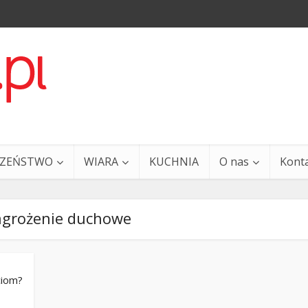
CZEŃSTWO
WIARA
KUCHNIA
O nas
Kont
agrożenie duchowe
ciom?
a i Ty – 29 grudnia
Ewangelia i Ty – 27 grud