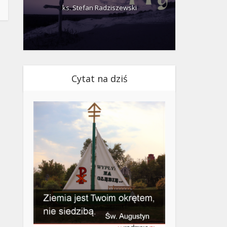
ks. Stefan Radziszewski
ks.
Cytat na dziś