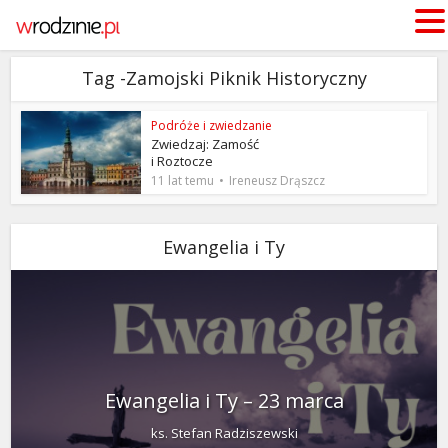
Tag -Zamojski Piknik Historyczny
Podróże i zwiedzanie
Zwiedzaj: Zamość
i Roztocze
11 lat temu
Ireneusz Drąszcz
Ewangelia i Ty
Ewangelia i Ty – 23 marca
ks. Stefan Radziszewski