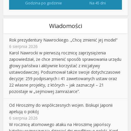
Godzina po godzinie
Na 45 dni
Wiadomości
Rok prezydentury Nawrockiego. „Chcę zmienić jej model”
6 sierpnia 2026
Karol Nawrocki w pierwszą rocznicę zaprzysiężenia
zapowiedział, że chce zmienić sposób sprawowania urzędu
głowy państwa i aktywnie korzystać z inicjatywy
ustawodawczej. Podsumował także swoje dotychczasowe
decyzje: 259 podpisanych i 41 zawetowanych ustaw oraz
22 własne projekty, z których – jak zaznaczył – 21
pozostaje w „sejmowej zamrażarce”.
Od Hiroszimy do współczesnych wojen. Biskupi Japonii
apelują o pokój
6 sierpnia 2026
W rocznicę atomowego ataku na Hiroszimę japońscy
katolicy rozpoczynają dziesięć dni modlitwy o pokój. Kard.