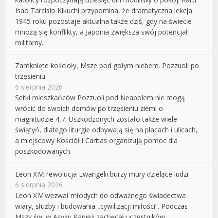
Isao Tarcisio Kikuchi przypomina, że dramatyczna lekcja
1945 roku pozostaje aktualna także dziś, gdy na świecie
mnożą się konflikty, a Japonia zwiększa swój potencjał
militarny.
Zamknięte kościoły, Msze pod gołym niebem. Pozzuoli po
trzęsieniu
6 sierpnia 2026
Setki mieszkańców Pozzuoli pod Neapolem nie mogą
wrócić do swoich domów po trzęsieniu ziemi o
magnitudzie 4,7. Uszkodzonych zostało także wiele
świątyń, dlatego liturgie odbywają się na placach i ulicach,
a miejscowy Kościół i Caritas organizują pomoc dla
poszkodowanych.
Leon XIV: rewolucja Ewangelii burzy mury dzielące ludzi
6 sierpnia 2026
Leon XIV wezwał młodych do odważnego świadectwa
wiary, służby i budowania „cywilizacji miłości”. Podczas
Mszy św. w Asyżu Papież zachęcał uczestników