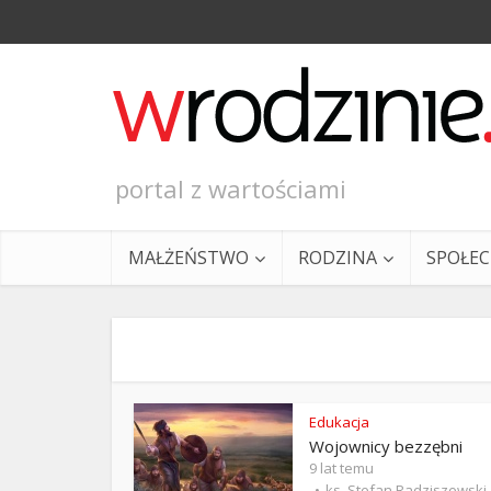
portal z wartościami
MAŁŻEŃSTWO
RODZINA
SPOŁE
Edukacja
Wojownicy bezzębni
Ewangeli
9 lat temu
ks. Stefan Radziszewski