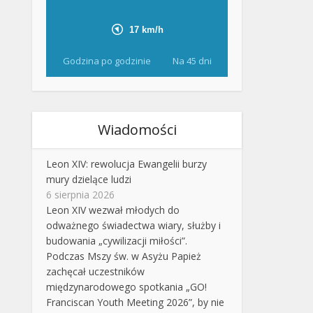
Godzina po godzinie
Na 45 dni
Wiadomości
Leon XIV: rewolucja Ewangelii burzy
mury dzielące ludzi
6 sierpnia 2026
Leon XIV wezwał młodych do
odważnego świadectwa wiary, służby i
budowania „cywilizacji miłości”.
Podczas Mszy św. w Asyżu Papież
zachęcał uczestników
międzynarodowego spotkania „GO!
Franciscan Youth Meeting 2026”, by nie