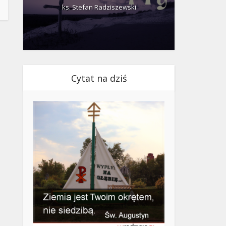
ks. Stefan Radziszewski
ks.
Cytat na dziś