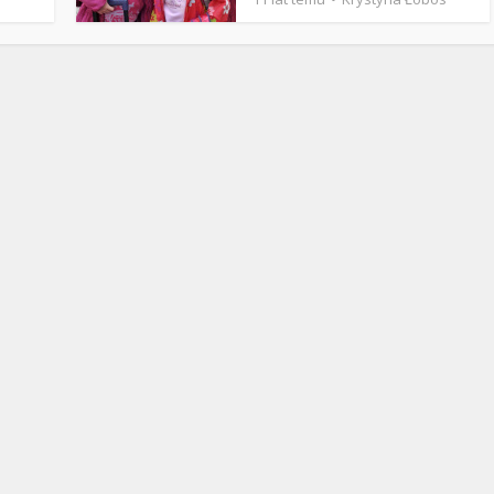
Stefan Radziszewski
ks. Stefan Radziszewski