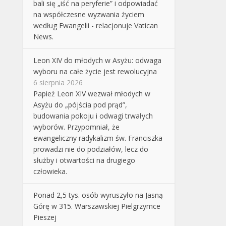
bali się „iść na peryferie” i odpowiadać
na współczesne wyzwania życiem
według Ewangelii - relacjonuje Vatican
News.
Leon XIV do młodych w Asyżu: odwaga
wyboru na całe życie jest rewolucyjna
6 sierpnia 2026
Papież Leon XIV wezwał młodych w
Asyżu do „pójścia pod prąd”,
budowania pokoju i odwagi trwałych
wyborów. Przypomniał, że
ewangeliczny radykalizm św. Franciszka
prowadzi nie do podziałów, lecz do
służby i otwartości na drugiego
człowieka.
Ponad 2,5 tys. osób wyruszyło na Jasną
Górę w 315. Warszawskiej Pielgrzymce
Pieszej