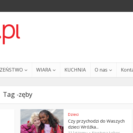
CZEŃSTWO
WIARA
KUCHNIA
O nas
Kont
Tag -zęby
Dzieci
Czy przychodzi do Waszych
a i Ty – 29 grudnia
Ewangelia i Ty – 27 grud
dzieci Wróżka...
11 lat temu
Krystyna Łobos