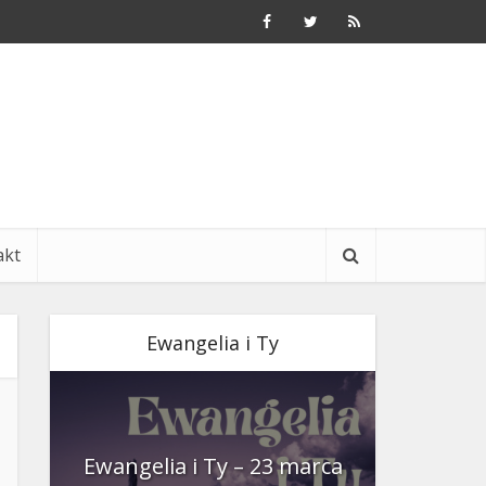
akt
Ewangelia i Ty
nia
Ewangelia i Ty – 23 marca
Ewangeli