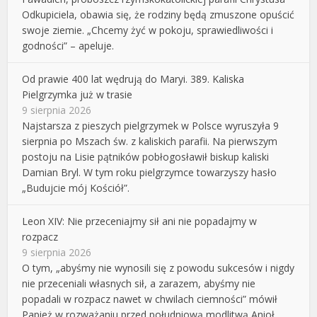
Odkupiciela, obawia się, że rodziny będą zmuszone opuścić
swoje ziemie. „Chcemy żyć w pokoju, sprawiedliwości i
godności” – apeluje.
Od prawie 400 lat wędrują do Maryi. 389. Kaliska
Pielgrzymka już w trasie
9 sierpnia 2026
Najstarsza z pieszych pielgrzymek w Polsce wyruszyła 9
sierpnia po Mszach św. z kaliskich parafii. Na pierwszym
postoju na Lisie pątników pobłogosławił biskup kaliski
Damian Bryl. W tym roku pielgrzymce towarzyszy hasło
„Budujcie mój Kościół”.
Leon XIV: Nie przeceniajmy sił ani nie popadajmy w
rozpacz
9 sierpnia 2026
O tym, „abyśmy nie wynosili się z powodu sukcesów i nigdy
nie przeceniali własnych sił, a zarazem, abyśmy nie
popadali w rozpacz nawet w chwilach ciemności” mówił
Papież w rozważaniu przed południową modlitwą Anioł