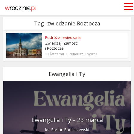
Tag -zwiedzanie Roztocza
Podróże i zwiedzanie
Zwiedzaj: Zamość
i Roztocze
11 lat temu
Ireneusz Drąszcz
Ewangelia i Ty
Ewangelia i Ty – 23 marca
ks. Stefan Radziszewski