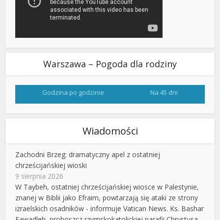
Warszawa – Pogoda dla rodziny
Godzina po godzinie
Na 45 dni
Wiadomości
Zachodni Brzeg: dramatyczny apel z ostatniej
chrześcijańskiej wioski
9 sierpnia 2026
W Taybeh, ostatniej chrześcijańskiej wiosce w Palestynie,
znanej w Biblii jako Efraim, powtarzają się ataki ze strony
izraelskich osadników - informuje Vatican News. Ks. Bashar
Fawadleh, proboszcz rzymskokatolickiej parafii Chrystusa