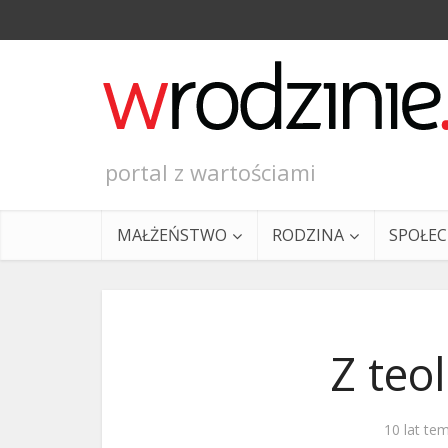
portal z wartościami
MAŁŻEŃSTWO
RODZINA
SPOŁE
Z teol
Ewangeli
10 lat te