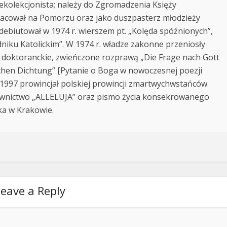
 rekolekcjonista; należy do Zgromadzenia Księży
acował na Pomorzu oraz jako duszpasterz młodzieży
debiutował w 1974 r. wierszem pt. „Kolęda spóźnionych”,
iku Katolickim”. W 1974 r. władze zakonne przeniosły
a doktoranckie, zwieńczone rozprawą „Die Frage nach Gott
chen Dichtung” [Pytanie o Boga w nowoczesnej poezji
2-1997 prowincjał polskiej prowincji zmartwychwstańców.
wnictwo „ALLELUJA” oraz pismo życia konsekrowanego
ka w Krakowie.
eave a Reply