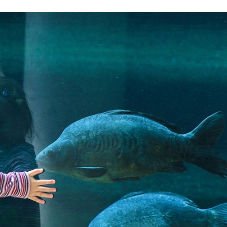
Stefan Radziszewski
ks. Stefan Radziszewski