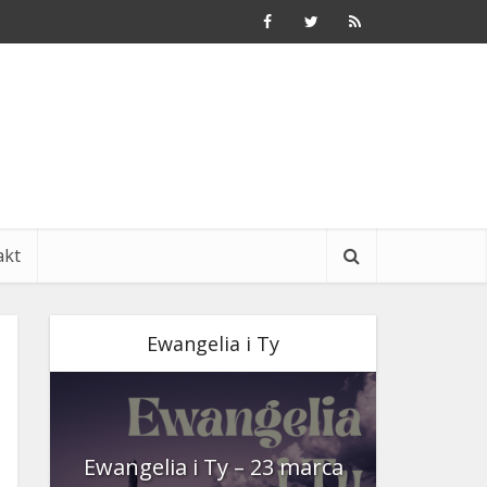
akt
Ewangelia i Ty
nia
Ewangelia i Ty – 23 marca
Ewangeli