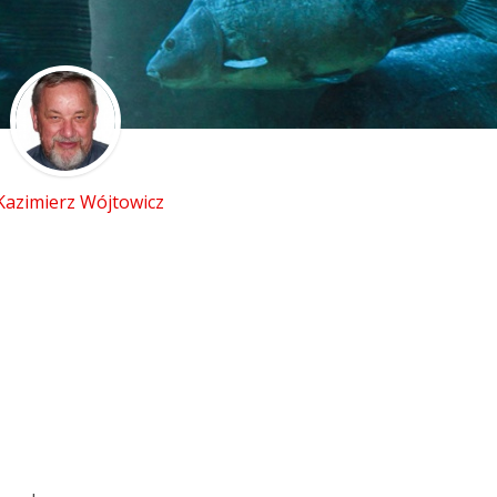
 Kazimierz Wójtowicz