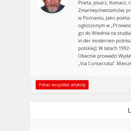
Poeta, pisarz, tłumacz,
Zmartwychwstańców; pr
w Poznaniu. Jako poeta 
ogłoszonym w „Przewodn
go do Wiednia na studi
in der modernen polnis
polskiej]. W latach 199
Obecnie prowadzi Wyda
„Via Consecrata”. Miesz
Pokaż wszystkie artykuły
L