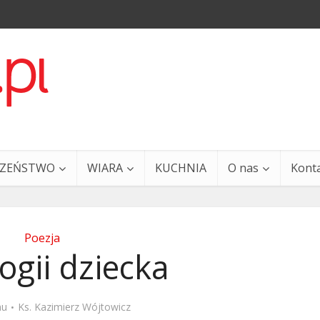
CZEŃSTWO
WIARA
KUCHNIA
O nas
Kont
Poezja
ogii dziecka
a i Ty – 29 grudnia
Ewangelia i Ty – 27 grud
mu
Ks. Kazimierz Wójtowicz