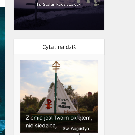
ks. Stefan Radziszewski
ks.
Cytat na dziś