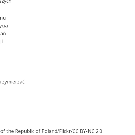
rszych
snu
ycia
tań
ji
przymierzać
s of the Republic of Poland/Flickr/CC BY-NC 2.0