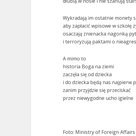
dłubią w nosie i nie szanują sta
Wykradają im ostatnie monety 
aby zapłacić wpisowe w szkołę ż
osaczają znienacka nagonką py
i terroryzują paktami o nieagres
A mimo to
historia Boga na ziemi
zaczęła się od dziecka
i do dziecka będą nas najpierw 
zanim przyjdzie się przeciskać
przez niewygodne ucho igielne
Foto: Ministry of Foreign Affair