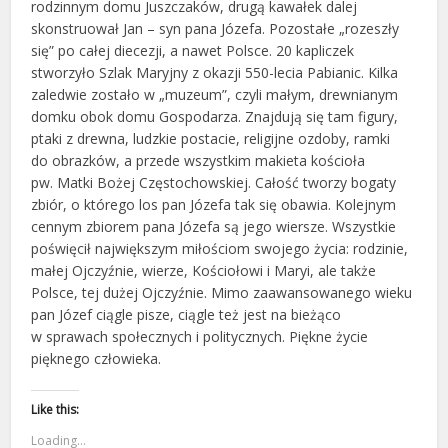
rodzinnym domu Juszczaków, drugą kawałek dalej
skonstruował Jan – syn pana Józefa. Pozostałe „rozeszły
się” po całej diecezji, a nawet Polsce. 20 kapliczek
stworzyło Szlak Maryjny z okazji 550-lecia Pabianic. Kilka
zaledwie zostało w „muzeum”, czyli małym, drewnianym
domku obok domu Gospodarza. Znajdują się tam figury,
ptaki z drewna, ludzkie postacie, religijne ozdoby, ramki
do obrazków, a przede wszystkim makieta kościoła
pw. Matki Bożej Częstochowskiej. Całość tworzy bogaty
zbiór, o którego los pan Józefa tak się obawia. Kolejnym
cennym zbiorem pana Józefa są jego wiersze. Wszystkie
poświęcił największym miłościom swojego życia: rodzinie,
małej Ojczyźnie, wierze, Kościołowi i Maryi, ale także
Polsce, tej dużej Ojczyźnie. Mimo zaawansowanego wieku
pan Józef ciągle pisze, ciągle też jest na bieżąco
w sprawach społecznych i politycznych. Piękne życie
pięknego człowieka.
Like this:
Loading...