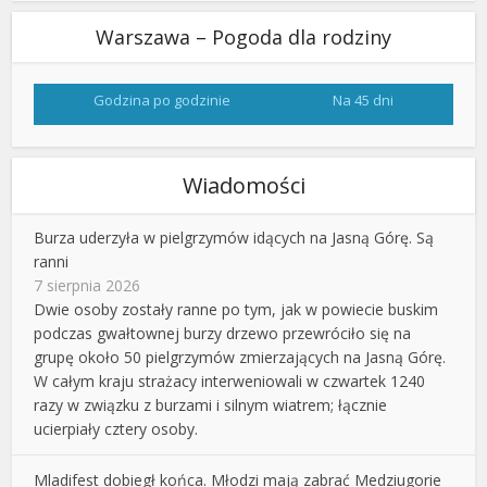
Warszawa – Pogoda dla rodziny
Godzina po godzinie
Na 45 dni
Wiadomości
Burza uderzyła w pielgrzymów idących na Jasną Górę. Są
ranni
7 sierpnia 2026
Dwie osoby zostały ranne po tym, jak w powiecie buskim
podczas gwałtownej burzy drzewo przewróciło się na
grupę około 50 pielgrzymów zmierzających na Jasną Górę.
W całym kraju strażacy interweniowali w czwartek 1240
razy w związku z burzami i silnym wiatrem; łącznie
ucierpiały cztery osoby.
Mladifest dobiegł końca. Młodzi mają zabrać Medziugorie