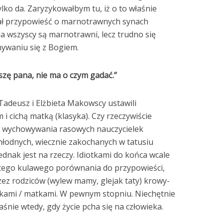
tylko da. Zaryzykowałbym tu, iż o to właśnie
dał przypowieść o marnotrawnych synach
da wszyscy są marnotrawni, lecz trudno się
ywaniu się z Bogiem.
oszę pana, nie ma o czym gadać.”
Tadeusz i Elżbieta Makowscy ustawili
i cichą matką (klasyka). Czy rzeczywiście
yka wychowywania rasowych nauczycielek
chłodnych, wiecznie zakochanych w tatusiu
ednak jest na rzeczy. Idiotkami do końca wcale
ę tego kulawego porównania do przypowieści,
zez rodziców (wylew mamy, glejak taty) krowy-
córkami / matkami. W pewnym stopniu. Niechętnie
aśnie wtedy, gdy życie pcha się na człowieka.