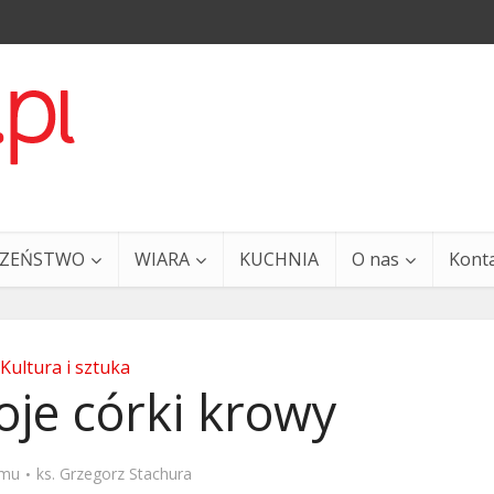
CZEŃSTWO
WIARA
KUCHNIA
O nas
Kont
Kultura i sztuka
je córki krowy
a i Ty – 29 grudnia
Ewangelia i Ty – 27 grud
emu
ks. Grzegorz Stachura