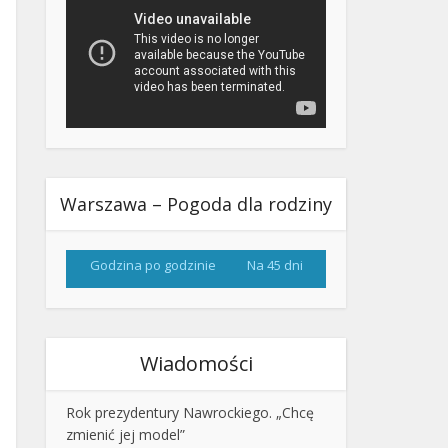
Warszawa – Pogoda dla rodziny
Godzina po godzinie
Na 45 dni
Wiadomości
Rok prezydentury Nawrockiego. „Chcę
zmienić jej model”