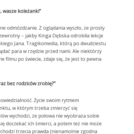
Stefan Radziszewski
ks. Stefan Radziszewski
, wasze koleżanki”
lne odmóżdżanie. Z oglądania wyszło, że prosty
rzewrotny – jakby Kinga Dębska odrobiła lekcje
skiego Jana. Tragikomedia, którą po dwudziestu
dać para w rzędzie przed nami. Ale niektórzy
ne filmu po świecie, zdaje się, że jest to pewna
raz bez rodziców zrobię?”
owiedzialność. Życie swoim rytmem
nktu, w którym trzeba zmierzyć się
liów wychodzi, że połowa nie wyobraża sobie
ię doczekać ich śmierci, a potem też nie może
ychodzi trzecia prawda (nienamolnie zgodna