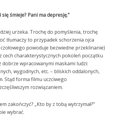
 się śmieje? Pani ma depresję.”
rdziej urzeka. Trochę do pomyślenia, trochę
oć tłumaczy to przypadek schorzenia ojca
ta czołowego powoduje bezwiedne przeklinanie)
z cech charakterystycznych pokoleń początku
i, z dobrze wpracowanymi maskami ludzi:
ych, wygodnych, etc. – bliskich oddalonych,
m. Stąd forma filmu uczciwego
szczęśliwszym rozwiązaniem.
tem zakończyć? „Kto by z tobą wytrzymał?”
bie wybrać.