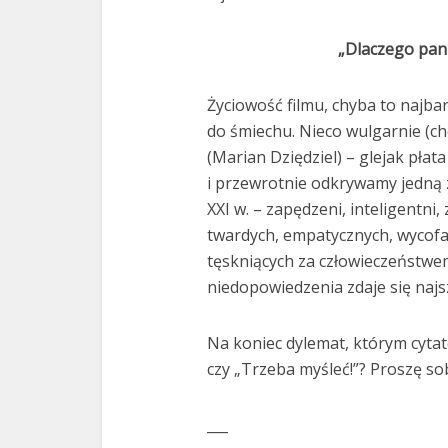
„Dlaczego pani
Życiowość filmu, chyba to najba
do śmiechu. Nieco wulgarnie (ch
(Marian Dziędziel) – glejak pła
i przewrotnie odkrywamy jedną 
XXI w. – zapędzeni, inteligentn
twardych, empatycznych, wycofan
tęskniących za człowieczeństwe
niedopowiedzenia zdaje się naj
Na koniec dylemat, którym cyta
czy „Trzeba myśleć!”? Proszę so
___