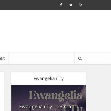
akt
Ewangelia i Ty
nia
Ewangelia i Ty – 23 marca
Ewangeli