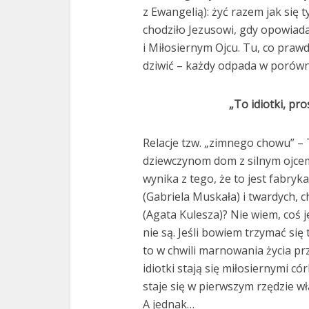
z Ewangelią): żyć razem jak się 
chodziło Jezusowi, gdy opowia
i Miłosiernym Ojcu. Tu, co praw
dziwić – każdy odpada w porówn
„To idiotki, pr
Relacje tzw. „zimnego chowu” – 
dziewczynom dom z silnym ojcem 
wynika z tego, że to jest fabr
(Gabriela Muskała) i twardych, 
(Agata Kulesza)? Nie wiem, coś j
nie są. Jeśli bowiem trzymać si
to w chwili marnowania życia pr
idiotki stają się miłosiernymi 
staje się w pierwszym rzędzie wł
A jednak…