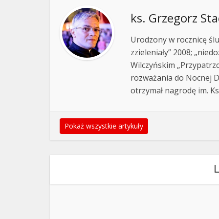
ks. Grzegorz St
Urodzony w rocznicę ślub
zzieleniały” 2008; „nied
Wilczyńskim „Przypatrzci
rozważania do Nocnej Dr
otrzymał nagrodę im. Ks.
Pokaż wszystkie artykuły
L