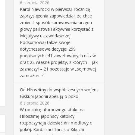
6 sierpnia 2026
Karol Nawrocki w pierwszą rocznicę
zaprzysiężenia zapowiedział, że chce
zmienić sposób sprawowania urzędu
głowy państwa i aktywnie korzystać z
inicjatywy ustawodawczej.
Podsumował także swoje
dotychczasowe decyzje: 259
podpisanych i 41 zawetowanych ustaw
oraz 22 własne projekty, z których – jak
zaznaczył – 21 pozostaje w „sejmowej
zamrażarce”.
Od Hiroszimy do współczesnych wojen.
Biskupi Japonii apelują o pokój
6 sierpnia 2026
W rocznicę atomowego ataku na
Hiroszimę japońscy katolicy
rozpoczynają dziesięć dni modlitwy o
pokój. Kard. Isao Tarcisio Kikuchi