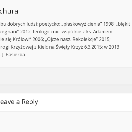
achura
u dobrych ludzi; poetycko: „płaskowyż cienia” 1998; „błękit
ożegnani” 2012; teologicznie: wspólnie z ks. Adamem
e się Królowi” 2006; „Ojcze nasz. Rekolekcje” 2015;
ogi Krzyżowej z Kielc na Święty Krzyż 6.3.2015; w 2013
 J. Pasierba.
eave a Reply