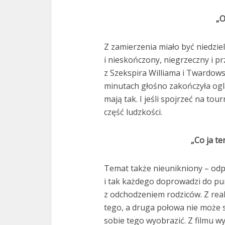
ks. 
„O
Z zamierzenia miało być niedzie
i nieskończony, niegrzeczny i p
z Szekspira Williama i Twardow
minutach głośno zakończyła oglą
mają tak. I jeśli spojrzeć na tour
część ludzkości.
„Co ja te
Temat także nieunikniony – odp
i tak każdego doprowadzi do pu
z odchodzeniem rodziców. Z rea
tego, a druga połowa nie może s
sobie tego wyobrazić. Z filmu w