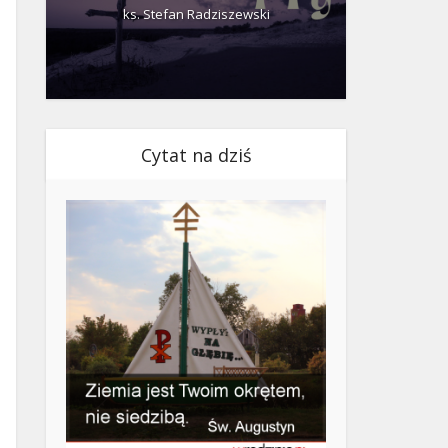
ks. Stefan Radziszewski
ks.
Cytat na dziś