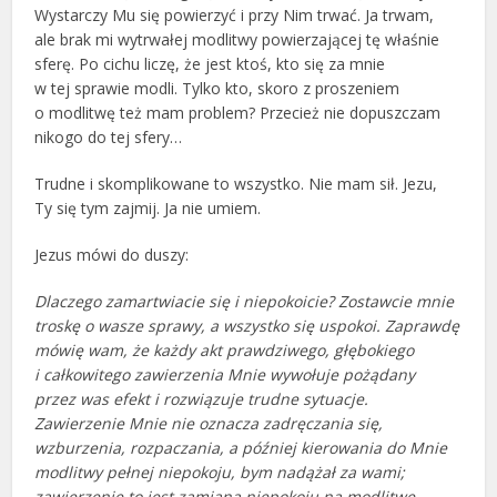
Wystarczy Mu się powierzyć i przy Nim trwać. Ja trwam,
ale brak mi wytrwałej modlitwy powierzającej tę właśnie
sferę. Po cichu liczę, że jest ktoś, kto się za mnie
w tej sprawie modli. Tylko kto, skoro z proszeniem
o modlitwę też mam problem? Przecież nie dopuszczam
nikogo do tej sfery…
Trudne i skomplikowane to wszystko. Nie mam sił. Jezu,
Ty się tym zajmij. Ja nie umiem.
Jezus mówi do duszy:
Dlaczego zamartwiacie się i niepokoicie? Zostawcie mnie
troskę o wasze sprawy, a wszystko się uspokoi. Zaprawdę
mówię wam, że każdy akt prawdziwego, głębokiego
i całkowitego zawierzenia Mnie wywołuje pożądany
przez was efekt i rozwiązuje trudne sytuacje.
Zawierzenie Mnie nie oznacza zadręczania się,
wzburzenia, rozpaczania, a później kierowania do Mnie
modlitwy pełnej niepokoju, bym nadążał za wami;
zawierzenie to jest zamiana niepokoju na modlitwę.