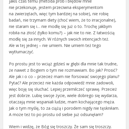
jakiś czas temu (metoda prób i błędów mnie
nie przekonuje, jestem przeciwna eksperymentom
na zwierzętach, więc tym bardziej na sobie), nie robię
badań, nie trzymam diety (choć wiem, że to irracjonalne),
nie staram się i… nie modlę się już o to. Trochę jakbym
robiła na złość (tylko komu?) – jak nie to nie. Z łatwością
modlę się za innych. W różnych swoich intencjach też.
Ale w tej jednej – nie umiem. Nie umiem też tego
wytłumaczyć.
Po prostu jest to wciąż gdzieś w głębi dla mnie tak trudne,
że nawet z Bogiem o tym nie rozmawiam. Bo jak? Prosić?
Ale jak i o co – przecież mam nie forsować swojego planu?
Pytać? Ale przecież nie każda odpowiedź mnie zadowoli,
więc boję się słuchać. Lepiej przemilczeć sprawę. Przecież
jest dobrze. Lubię swoje życie, wiele dobrego się wydarza,
otaczają mnie wspaniali ludzie, mam kochającego męża.
Jak o tym myślę, to za ciążą i porodem nigdy nie tęskniłam.
A może też to po prostu od siebie już odsunęłam?
Wiem i widzę, że Bóg się troszczy. Że sam się troszczy.