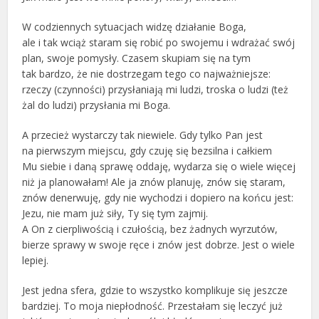
W codziennych sytuacjach widzę działanie Boga,
ale i tak wciąż staram się robić po swojemu i wdrażać swój
plan, swoje pomysły. Czasem skupiam się na tym
tak bardzo, że nie dostrzegam tego co najważniejsze:
rzeczy (czynności) przysłaniają mi ludzi, troska o ludzi (też
żal do ludzi) przysłania mi Boga.
A przecież wystarczy tak niewiele. Gdy tylko Pan jest
na pierwszym miejscu, gdy czuję się bezsilna i całkiem
Mu siebie i daną sprawę oddaję, wydarza się o wiele więcej
niż ja planowałam! Ale ja znów planuję, znów się staram,
znów denerwuję, gdy nie wychodzi i dopiero na końcu jest:
Jezu, nie mam już siły, Ty się tym zajmij.
A On z cierpliwością i czułością, bez żadnych wyrzutów,
bierze sprawy w swoje ręce i znów jest dobrze. Jest o wiele
lepiej.
Jest jedna sfera, gdzie to wszystko komplikuje się jeszcze
bardziej. To moja niepłodność. Przestałam się leczyć już