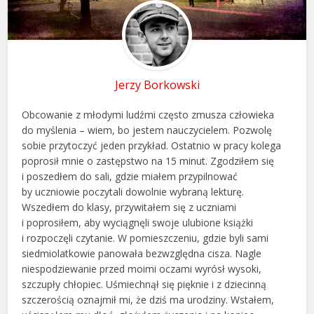
Jerzy Borkowski
Obcowanie z młodymi ludźmi często zmusza człowieka
do myślenia – wiem, bo jestem nauczycielem. Pozwolę
sobie przytoczyć jeden przykład. Ostatnio w pracy kolega
poprosił mnie o zastępstwo na 15 minut. Zgodziłem się
i poszedłem do sali, gdzie miałem przypilnować
by uczniowie poczytali dowolnie wybraną lekturę.
Wszedłem do klasy, przywitałem się z uczniami
i poprosiłem, aby wyciągnęli swoje ulubione książki
i rozpoczęli czytanie. W pomieszczeniu, gdzie byli sami
siedmiolatkowie panowała bezwzględna cisza. Nagle
niespodziewanie przed moimi oczami wyrósł wysoki,
szczupły chłopiec. Uśmiechnął się pięknie i z dziecinną
szczerością oznajmił mi, że dziś ma urodziny. Wstałem,