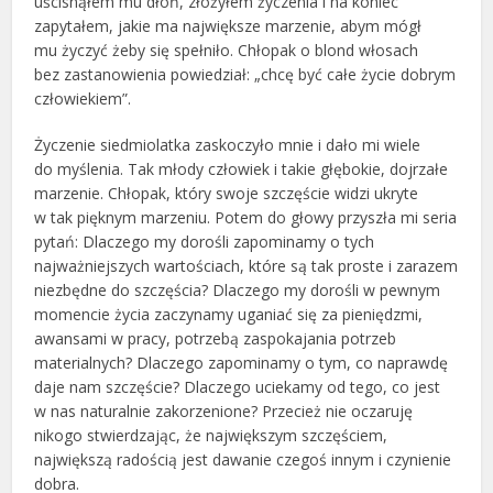
uścisnąłem mu dłoń, złożyłem życzenia i na koniec
zapytałem, jakie ma największe marzenie, abym mógł
mu życzyć żeby się spełniło. Chłopak o blond włosach
bez zastanowienia powiedział: „chcę być całe życie dobrym
człowiekiem”.
Życzenie siedmiolatka zaskoczyło mnie i dało mi wiele
do myślenia. Tak młody człowiek i takie głębokie, dojrzałe
marzenie. Chłopak, który swoje szczęście widzi ukryte
w tak pięknym marzeniu. Potem do głowy przyszła mi seria
pytań: Dlaczego my dorośli zapominamy o tych
najważniejszych wartościach, które są tak proste i zarazem
niezbędne do szczęścia? Dlaczego my dorośli w pewnym
momencie życia zaczynamy uganiać się za pieniędzmi,
awansami w pracy, potrzebą zaspokajania potrzeb
materialnych? Dlaczego zapominamy o tym, co naprawdę
daje nam szczęście? Dlaczego uciekamy od tego, co jest
w nas naturalnie zakorzenione? Przecież nie oczaruję
nikogo stwierdzając, że największym szczęściem,
największą radością jest dawanie czegoś innym i czynienie
dobra.