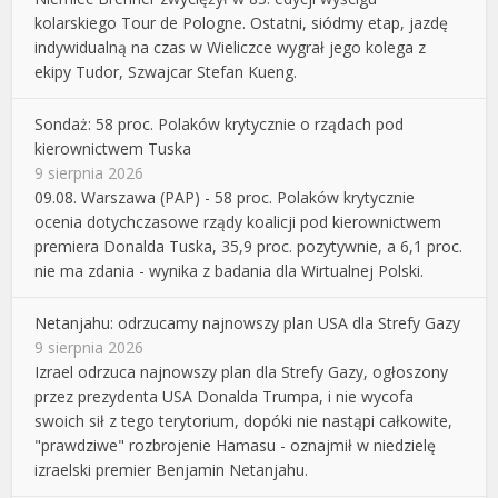
kolarskiego Tour de Pologne. Ostatni, siódmy etap, jazdę
indywidualną na czas w Wieliczce wygrał jego kolega z
ekipy Tudor, Szwajcar Stefan Kueng.
Sondaż: 58 proc. Polaków krytycznie o rządach pod
kierownictwem Tuska
9 sierpnia 2026
09.08. Warszawa (PAP) - 58 proc. Polaków krytycznie
ocenia dotychczasowe rządy koalicji pod kierownictwem
premiera Donalda Tuska, 35,9 proc. pozytywnie, a 6,1 proc.
nie ma zdania - wynika z badania dla Wirtualnej Polski.
Netanjahu: odrzucamy najnowszy plan USA dla Strefy Gazy
9 sierpnia 2026
Izrael odrzuca najnowszy plan dla Strefy Gazy, ogłoszony
przez prezydenta USA Donalda Trumpa, i nie wycofa
swoich sił z tego terytorium, dopóki nie nastąpi całkowite,
"prawdziwe" rozbrojenie Hamasu - oznajmił w niedzielę
izraelski premier Benjamin Netanjahu.