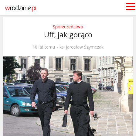
Społeczeństwo
Uff, jak gorąco
10 lat temu
ks. Jarosław Szymczak