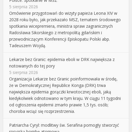
Polsce. Spotkanie w MSZ
5 sierpnia 2026
Omówienie przygotowań do wizyty papieża Leona XIV w
2028 roku było, jak przekazało MSZ, tematem środowego
spotkania wicepremiera, ministra spraw zagranicznych
Radosława Sikorskiego z metropolitą gdańskim i
przewodniczącym Konferencji Episkopatu Polski abp.
Tadeuszem Wojdą.
Lekarze bez Granic: epidemia eboli w DRK największa z
notowanych do tej pory
5 sierpnia 2026
Organizacja Lekarze bez Granic poinformowała w środę,
że w Demokratycznej Republice Konga (DRK) trwa
największa epidemia gorączki krwotocznej eboli, jaką
kiedykolwiek odnotowano w tym kraju. W ciągu 11 tygodni
od ogłoszenia epidemii zmarło prawie 1,5 tys. osób;
choroba wciąż się rozprzestrzenia.
Patriarcha Cyryl: modlitwy św. Serafina pomogły stworzyć
rosyjską bombę atomową