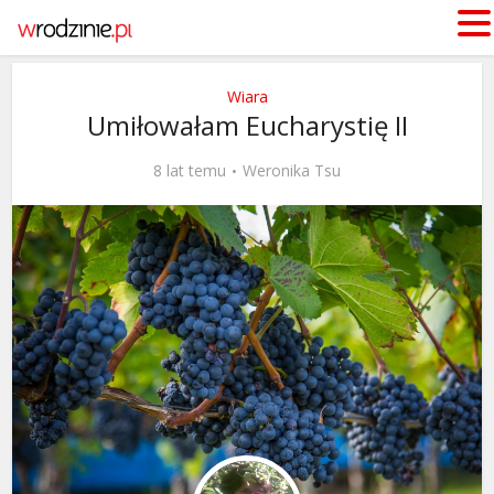
Wiara
Umiłowałam Eucharystię II
8 lat temu
Weronika Tsu