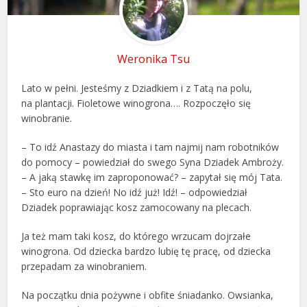
Weronika Tsu
Lato w pełni. Jesteśmy z Dziadkiem i z Tatą na polu,
na plantacji. Fioletowe winogrona…. Rozpoczęło się
winobranie.
– To idź Anastazy do miasta i tam najmij nam robotników
do pomocy – powiedział do swego Syna Dziadek Ambroży.
– A jaką stawkę im zaproponować? – zapytał się mój Tata.
– Sto euro na dzień! No idź już! Idź! – odpowiedział
Dziadek poprawiając kosz zamocowany na plecach.
Ja też mam taki kosz, do którego wrzucam dojrzałe
winogrona. Od dziecka bardzo lubię tę pracę, od dziecka
przepadam za winobraniem.
Na początku dnia pożywne i obfite śniadanko. Owsianka,