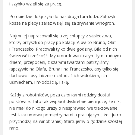
i szybko wzięli się za pracę.
Po obiedzie dołączyła do nas druga tura ludzi. Założyli
kosze na plecy i zaraz wzięli się za zrywanie winogron.
Najmniej napracowali się trzej chłopcy z sąsiedztwa,
którzy przyszli do pracy po kolacji. A był to Bruno, Olaf
i Franczesko. Pracowali tylko dwie godziny. Biła od nich
świeżość i rześkość. My umordowani całym tym trudnym
dniem, przepoceni, z szarymi twarzami patrzyliśmy
łapczywie na Olafa, Bruna i na Franczesko, aby tylko się
duchowo i psychicznie ochłodzić ich widokiem, ich
uśmiechem, i młodością, i siłą.
Każdy z robotników, poza członkami rodziny dostał
po stówce. Tato tak wypłacił dyskretnie pieniądze, że nikt
nie miał do nikogo urazy o niesprawiedliwe traktowanie.
Jest taka umowa pomiędzy nami a pracującymi, że i jutro
przychodzą na winobranie:) Startujemy o godzinie szóstej
rano.