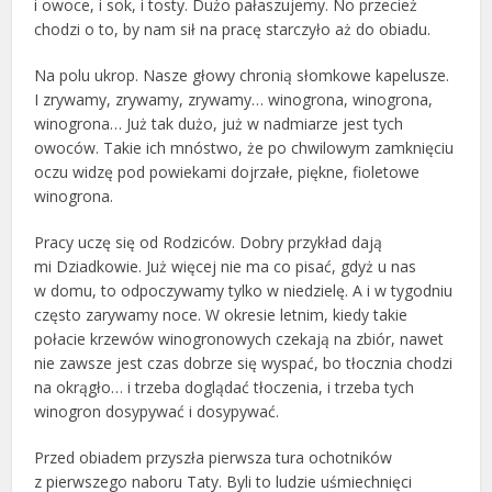
i owoce, i sok, i tosty. Dużo pałaszujemy. No przecież
chodzi o to, by nam sił na pracę starczyło aż do obiadu.
Na polu ukrop. Nasze głowy chronią słomkowe kapelusze.
I zrywamy, zrywamy, zrywamy… winogrona, winogrona,
winogrona… Już tak dużo, już w nadmiarze jest tych
owoców. Takie ich mnóstwo, że po chwilowym zamknięciu
oczu widzę pod powiekami dojrzałe, piękne, fioletowe
winogrona.
Pracy uczę się od Rodziców. Dobry przykład dają
mi Dziadkowie. Już więcej nie ma co pisać, gdyż u nas
w domu, to odpoczywamy tylko w niedzielę. A i w tygodniu
często zarywamy noce. W okresie letnim, kiedy takie
połacie krzewów winogronowych czekają na zbiór, nawet
nie zawsze jest czas dobrze się wyspać, bo tłocznia chodzi
na okrągło… i trzeba doglądać tłoczenia, i trzeba tych
winogron dosypywać i dosypywać.
Przed obiadem przyszła pierwsza tura ochotników
z pierwszego naboru Taty. Byli to ludzie uśmiechnięci