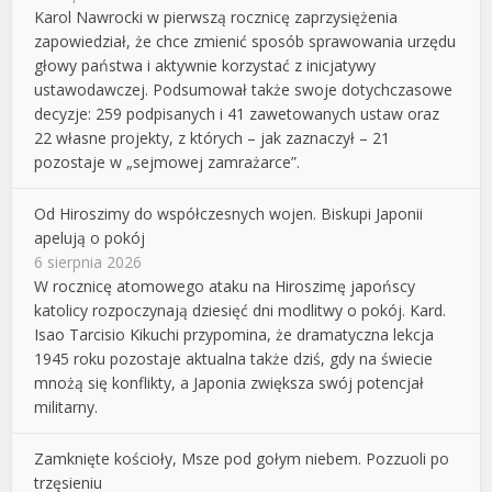
Karol Nawrocki w pierwszą rocznicę zaprzysiężenia
zapowiedział, że chce zmienić sposób sprawowania urzędu
głowy państwa i aktywnie korzystać z inicjatywy
ustawodawczej. Podsumował także swoje dotychczasowe
decyzje: 259 podpisanych i 41 zawetowanych ustaw oraz
22 własne projekty, z których – jak zaznaczył – 21
pozostaje w „sejmowej zamrażarce”.
Od Hiroszimy do współczesnych wojen. Biskupi Japonii
apelują o pokój
6 sierpnia 2026
W rocznicę atomowego ataku na Hiroszimę japońscy
katolicy rozpoczynają dziesięć dni modlitwy o pokój. Kard.
Isao Tarcisio Kikuchi przypomina, że dramatyczna lekcja
1945 roku pozostaje aktualna także dziś, gdy na świecie
mnożą się konflikty, a Japonia zwiększa swój potencjał
militarny.
Zamknięte kościoły, Msze pod gołym niebem. Pozzuoli po
trzęsieniu