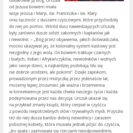
obdarował ją Bóg. Urszula
od Jezusa bowiem miała
wizje Jezusa i Maryi, św. Franciszka i św. Klary
oraz łączność z duszami czyścowymi, które przychodziły
do niej po pomoc. Wśród dusz nawiedzających Urszulę
były zarówno dusze sióstr zakonnych i kapłanów jak
i niewolnic – „Bóg przez objawienia, jakich doświadczała,
mocno ukazywał jej, że kolonialny system kastowy jest
niezgodny z Jego wolą. On bowiem traktuje czarnych
i białych, Indian i Afrykańczyków, niewolników i wolnych
jako swoje dzieci, a najbardziej podobają Mu się
nie dobrze urodzeni, ale pokorni”. Dzięki zapiskom,
prowadzonym przez mistyczkę przez jedenaście lat,
możemy lepiej zrozumieć jak ważna i brzemienna
w konsekwencje jest każda chwila naszego życia i każda
podejmowana przez nas decyzja. Urszuli ukazał się
na przykład zmarły ksiądz, który cierpiał w czyśćcu
z powodu niepotrzebnych słów i trywialnych myśli. Przyszła
też do niej dusza bardzo dobrej niewolnicy i zarazem
pobożnej kobiety, która musiała jednak pójść do czyśćca,
„bo spała i zajmowała się rzeczami nieodpowiednimi,