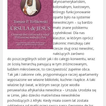
latynoamerykańskim,
kolonialnym, kastowym,
którego funkcjonowanie
oparte było na systemie
niewolniczym – są bardzo
mało znane polskiemu
czytelnikowi. Dla nas
klasztor, w którym oprócz
zakonnic mieszkają całe
rzesze sług oraz niewolnic,
należących zarówno
do poszczególnych sióstr jak i do całego konwentu, wraz
ze ścisłą hierarchią panującą w tym zróżnicowanym,
ludzkim mikroświecie, to rzeczywistość zupełnie obca.
Tak jak i zakonne cele, przypominające raczej apartamenty
wyposażone we własne biblioteki, kuchnie i kaplice. A taki
właśnie był świat, w którym swoje życie wiodła
peruwiańska afrykańska niewolnica – Urszula. Urodziła się
w Limie, jako dziecko małżeństwa niewolników
pochodzących z Afryki. Kiedy miała osiem lat została
oddzielona od matki przez swoją panią Geronimę de los