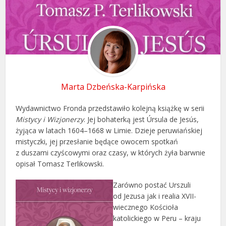
Marta Dzbeńska-Karpińska
Wydawnictwo Fronda przedstawiło kolejną książkę w serii
Mistycy i Wizjonerzy
. Jej bohaterką jest Úrsula de Jesús,
żyjąca w latach 1604–1668 w Limie. Dzieje peruwiańskiej
mistyczki, jej przesłanie będące owocem spotkań
z duszami czyścowymi oraz czasy, w których żyła barwnie
opisał Tomasz Terlikowski.
Zarówno postać Urszuli
od Jezusa jak i realia XVII-
wiecznego Kościoła
katolickiego w Peru – kraju