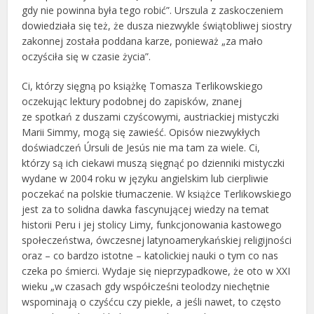
gdy nie powinna była tego robić”. Urszula z zaskoczeniem
dowiedziała się też, że dusza niezwykle świątobliwej siostry
zakonnej została poddana karze, ponieważ „za mało
oczyściła się w czasie życia”.
Ci, którzy sięgną po książkę Tomasza Terlikowskiego
oczekując lektury podobnej do zapisków, znanej
ze spotkań z duszami czyścowymi, austriackiej mistyczki
Marii Simmy, mogą się zawieść. Opisów niezwykłych
doświadczeń Úrsuli de Jesús nie ma tam za wiele. Ci,
którzy są ich ciekawi muszą sięgnąć po dzienniki mistyczki
wydane w 2004 roku w języku angielskim lub cierpliwie
poczekać na polskie tłumaczenie. W książce Terlikowskiego
jest za to solidna dawka fascynującej wiedzy na temat
historii Peru i jej stolicy Limy, funkcjonowania kastowego
społeczeństwa, ówczesnej latynoamerykańskiej religijności
oraz – co bardzo istotne – katolickiej nauki o tym co nas
czeka po śmierci. Wydaje się nieprzypadkowe, że oto w XXI
wieku „w czasach gdy współcześni teolodzy niechętnie
wspominają o czyśćcu czy piekle, a jeśli nawet, to często