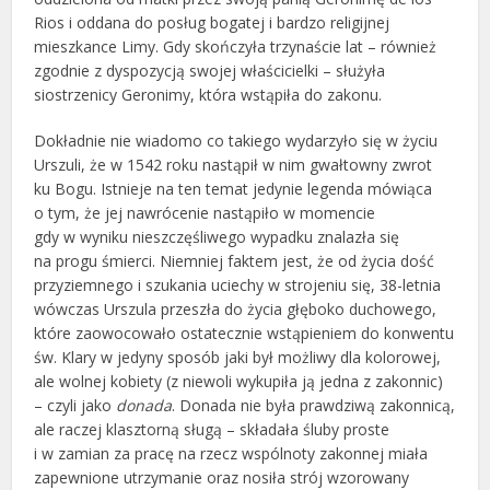
Rios i oddana do posług bogatej i bardzo religijnej
mieszkance Limy. Gdy skończyła trzynaście lat – również
zgodnie z dyspozycją swojej właścicielki – służyła
siostrzenicy Geronimy, która wstąpiła do zakonu.
Dokładnie nie wiadomo co takiego wydarzyło się w życiu
Urszuli, że w 1542 roku nastąpił w nim gwałtowny zwrot
ku Bogu. Istnieje na ten temat jedynie legenda mówiąca
o tym, że jej nawrócenie nastąpiło w momencie
gdy w wyniku nieszczęśliwego wypadku znalazła się
na progu śmierci. Niemniej faktem jest, że od życia dość
przyziemnego i szukania uciechy w strojeniu się, 38-letnia
wówczas Urszula przeszła do życia głęboko duchowego,
które zaowocowało ostatecznie wstąpieniem do konwentu
św. Klary w jedyny sposób jaki był możliwy dla kolorowej,
ale wolnej kobiety (z niewoli wykupiła ją jedna z zakonnic)
– czyli jako
donada
. Donada nie była prawdziwą zakonnicą,
ale raczej klasztorną sługą – składała śluby proste
i w zamian za pracę na rzecz wspólnoty zakonnej miała
zapewnione utrzymanie oraz nosiła strój wzorowany