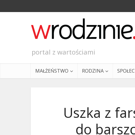
portal z wartościami
MAŁŻEŃSTWO
RODZINA
SPOŁE
Uszka z fa
do barsz
Ewangeli