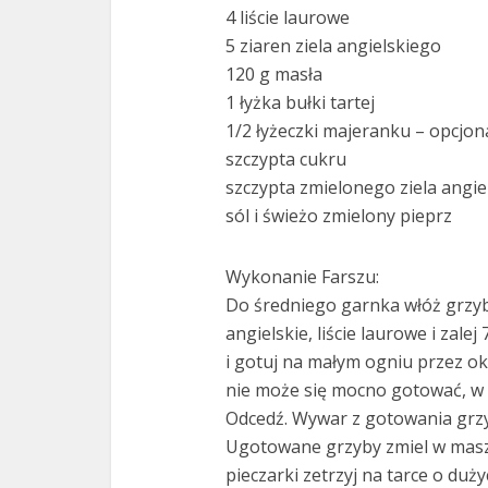
4 liście laurowe
5 ziaren ziela angielskiego
120 g masła
1 łyżka bułki tartej
1/2 łyżeczki majeranku – opcjon
szczypta cukru
szczypta zmielonego ziela angie
sól i świeżo zmielony pieprz
Wykonanie Farszu:
Do średniego garnka włóż grzyby
angielskie, liście laurowe i zalej
i gotuj na małym ogniu przez o
nie może się mocno gotować, w 
Odcedź. Wywar z gotowania grz
Ugotowane grzyby zmiel w maszy
pieczarki zetrzyj na tarce o duż