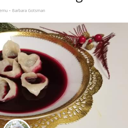
Stefan Radziszewski
ks. Stefan Radziszewski
 temu
Barbara Gotsman