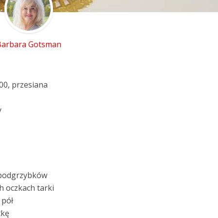
Barbara Gotsman
00, przesiana
y
 podgrzybków
h oczkach tarki
 pół
tkę