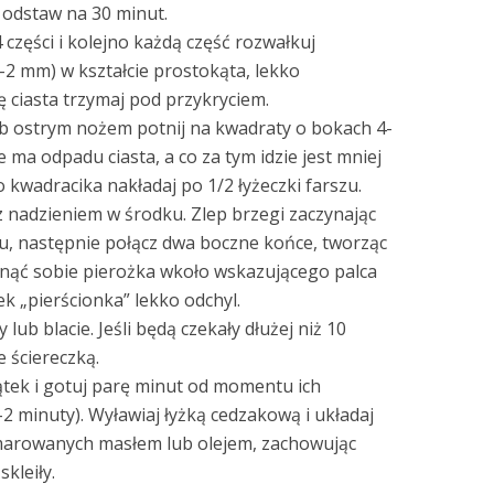
i odstaw na 30 minut.
4 części i kolejno każdą część rozwałkuj
1-2 mm) w kształcie prostokąta, lekko
ę ciasta trzymaj pod przykryciem.
ub ostrym nożem potnij na kwadraty o bokach 4-
e ma odpadu ciasta, a co za tym idzie jest mniej
kwadracika nakładaj po 1/2 łyżeczki farszu.
 z nadzieniem w środku. Zlep brzegi zaczynając
, następnie połącz dwa boczne końce, tworząc
winąć sobie pierożka wkoło wskazującego palca
ek „pierścionka” lekko odchyl.
lub blacie. Jeśli będą czekały dłużej niż 10
 ściereczką.
tek i gotuj parę minut od momentu ich
-2 minuty). Wyławiaj łyżką cedzakową i układaj
smarowanych masłem lub olejem, zachowując
kleiły.