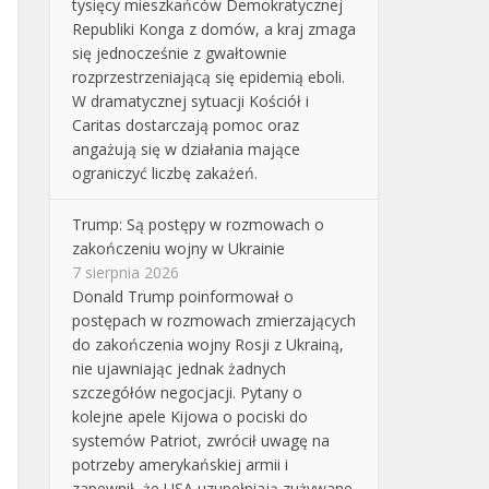
tysięcy mieszkańców Demokratycznej
Republiki Konga z domów, a kraj zmaga
się jednocześnie z gwałtownie
rozprzestrzeniającą się epidemią eboli.
W dramatycznej sytuacji Kościół i
Caritas dostarczają pomoc oraz
angażują się w działania mające
ograniczyć liczbę zakażeń.
Trump: Są postępy w rozmowach o
zakończeniu wojny w Ukrainie
7 sierpnia 2026
Donald Trump poinformował o
postępach w rozmowach zmierzających
do zakończenia wojny Rosji z Ukrainą,
nie ujawniając jednak żadnych
szczegółów negocjacji. Pytany o
kolejne apele Kijowa o pociski do
systemów Patriot, zwrócił uwagę na
potrzeby amerykańskiej armii i
zapewnił, że USA uzupełniają zużywane