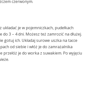
szczem czerwonym.
 układać je w pojemniczkach, pudełkach
 do 3 – 4 dni. Możesz też zamrozić na dłużej.
nie gotuj ich. Układaj surowe uszka na tacce
ach od siebie i włóż je do zamrażalnika
ie przełóż je do worka z suwakiem. Po wyjęciu
ieże.