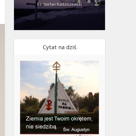
ks. Stefan Radziszewski
ks.
Cytat na dziś