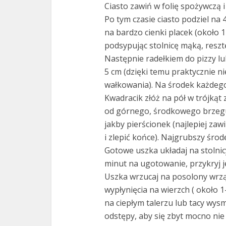
Ciasto zawiń w folię spożywczą 
Po tym czasie ciasto podziel na 
na bardzo cienki placek (około 
podsypując stolnicę mąką, reszt
Następnie radełkiem do pizzy l
5 cm (dzięki temu praktycznie ni
wałkowania). Na środek każdego 
Kwadracik złóż na pół w trójkąt
od górnego, środkowego brzegu
jakby pierścionek (najlepiej za
i zlepić końce). Najgrubszy środ
Gotowe uszka układaj na stolnicy 
minut na ugotowanie, przykryj je
Uszka wrzucaj na posolony wrzą
wypłynięcia na wierzch ( około 1
na ciepłym talerzu lub tacy wy
odstępy, aby się zbyt mocno nie s