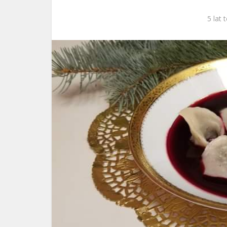
ks. 
5 lat