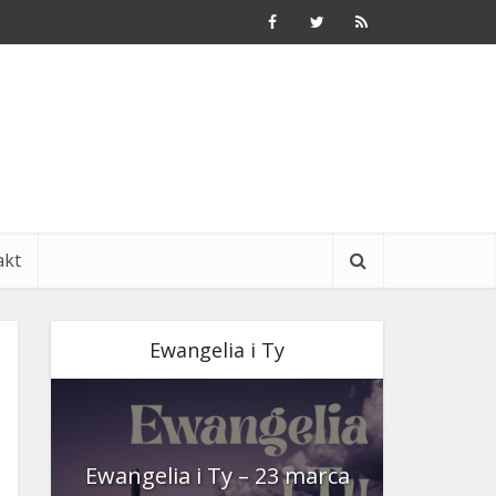
akt
Ewangelia i Ty
nia
Ewangelia i Ty – 23 marca
Ewangeli