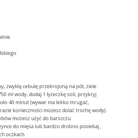
alnie
lskiego
, zwykłą cebulę przekrojoną na pół, ziele
 750 ml wody, dodaj 1 łyżeczkę soli, przykryj
koło 40 minut (wywar ma lekko mrugać,
razie konieczności możesz dolać trochę wody).
ybów możesz użyć do barszczu.
nce do mięsa lub bardzo drobno posiekaj ,
ych oczkach.