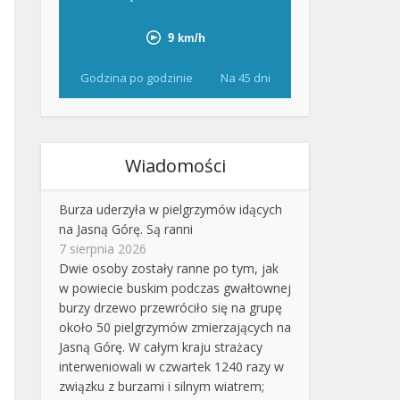
Godzina po godzinie
Na 45 dni
Wiadomości
Burza uderzyła w pielgrzymów idących
na Jasną Górę. Są ranni
7 sierpnia 2026
Dwie osoby zostały ranne po tym, jak
w powiecie buskim podczas gwałtownej
burzy drzewo przewróciło się na grupę
około 50 pielgrzymów zmierzających na
Jasną Górę. W całym kraju strażacy
interweniowali w czwartek 1240 razy w
związku z burzami i silnym wiatrem;