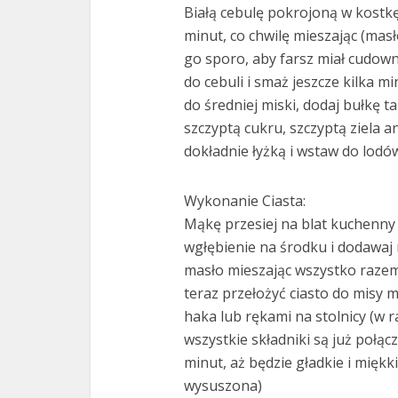
Białą cebulę pokrojoną w kostkę
minut, co chwilę mieszając (mas
go sporo, aby farsz miał cudown
do cebuli i smaż jeszcze kilka 
do średniej miski, dodaj bułkę t
szczyptą cukru, szczyptą ziela 
dokładnie łyżką i wstaw do lodó
Wykonanie Ciasta:
Mąkę przesiej na blat kuchenny l
wgłębienie na środku i dodawaj
masło mieszając wszystko razem 
teraz przełożyć ciasto do misy m
haka lub rękami na stolnicy (w r
wszystkie składniki są już połąc
minut, aż będzie gładkie i miękk
wysuszona)