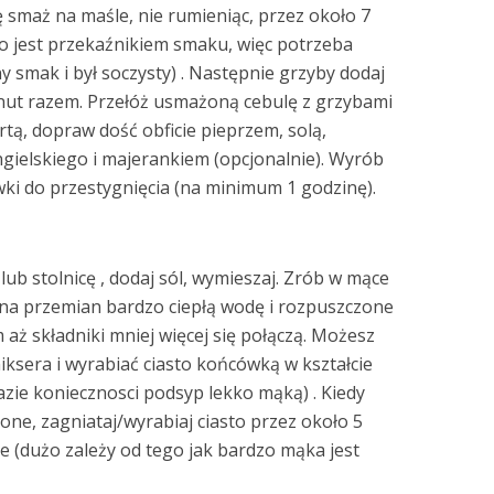
 smaż na maśle, nie rumieniąc, przez około 7
ło jest przekaźnikiem smaku, więc potrzeba
y smak i był soczysty) . Następnie grzyby dodaj
minut razem. Przełóż usmażoną cebulę z grzybami
artą, dopraw dość obficie pieprzem, solą,
angielskiego i majerankiem (opcjonalnie). Wyrób
wki do przestygnięcia (na minimum 1 godzinę).
ub stolnicę , dodaj sól, wymieszaj. Zrób w mące
 na przemian bardzo ciepłą wodę i rozpuszczone
aż składniki mniej więcej się połączą. Możesz
iksera i wyrabiać ciasto końcówką w kształcie
azie koniecznosci podsyp lekko mąką) . Kiedy
zone, zagniataj/wyrabiaj ciasto przez około 5
ie (dużo zależy od tego jak bardzo mąka jest