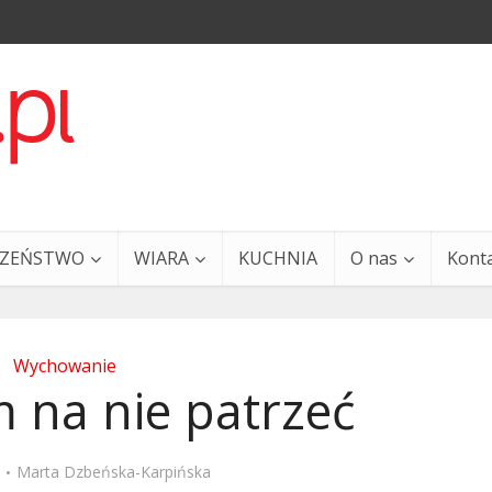
CZEŃSTWO
WIARA
KUCHNIA
O nas
Kont
Wychowanie
 na nie patrzeć
a i Ty – 29 grudnia
Ewangelia i Ty – 27 grud
Marta Dzbeńska-Karpińska