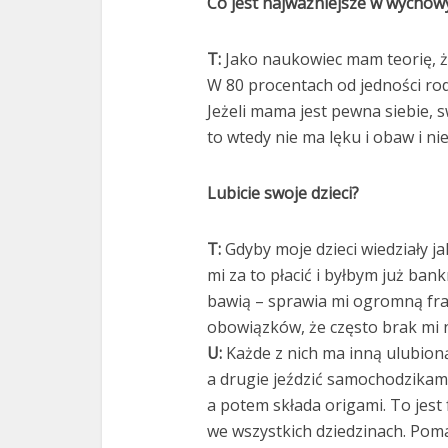
Co jest najważniejsze w wychow
T:
Jako naukowiec mam teorię, że
W 80 procentach od jedności rod
Jeżeli mama jest pewna siebie, s
to wtedy nie ma lęku i obaw i nie
Lubicie swoje dzieci?
T:
Gdyby moje dzieci wiedziały ja
mi za to płacić i byłbym już ban
bawią – sprawia mi ogromną fraj
obowiązków, że często brak mi n
U:
Każde z nich ma inną ulubioną
a drugie jeździć samochodzikami
a potem składa origami. To jest
we wszystkich dziedzinach. Pom