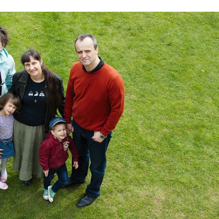
Stefan Radziszewski
ks. Stefan Radziszewski