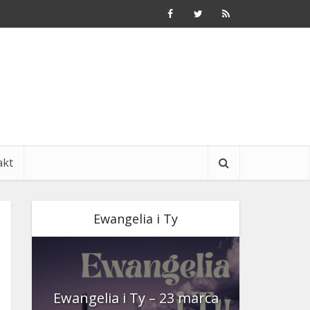
akt
Ewangelia i Ty
nia
Ewangelia i Ty – 23 marca
Ewangeli