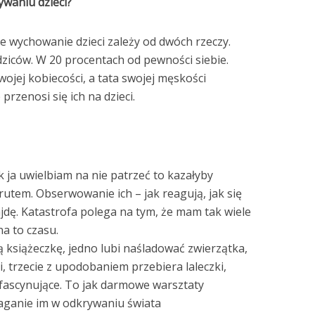
ywaniu dzieci?
 wychowanie dzieci zależy od dwóch rzeczy.
ziców. W 20 procentach od pewności siebie.
wojej kobiecości, a tata swojej męskości
 przenosi się ich na dzieci.
k ja uwielbiam na nie patrzeć to kazałyby
krutem. Obserwowanie ich – jak reagują, jak się
dę. Katastrofa polega na tym, że mam tak wiele
a to czasu.
 książeczkę, jedno lubi naśladować zwierzątka,
, trzecie z upodobaniem przebiera laleczki,
 fascynujące. To jak darmowe warsztaty
aganie im w odkrywaniu świata