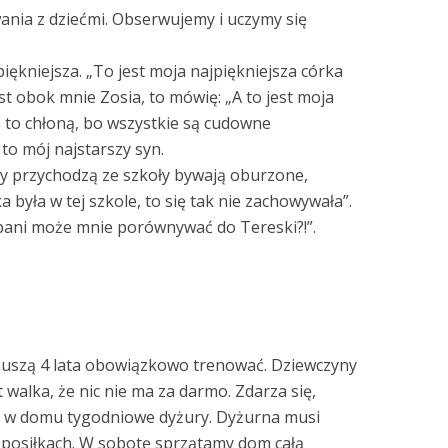
nia z dziećmi. Obserwujemy i uczymy się
iękniejsza. „To jest moja najpiękniejsza córka
st obok mnie Zosia, to mówię: „A to jest moja
e to chłoną, bo wszystkie są cudowne
 to mój najstarszy syn.
y przychodzą ze szkoły bywają oburzone,
a była w tej szkole, to się tak nie zachowywała”.
pani może mnie porównywać do Tereski?!”.
 muszą 4 lata obowiązkowo trenować. Dziewczyny
st walka, że nic nie ma za darmo. Zdarza się,
y w domu tygodniowe dyżury. Dyżurna musi
o posiłkach. W sobotę sprzątamy dom całą