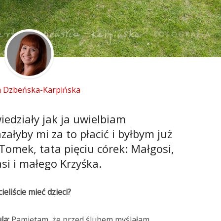
 Dzbeńska-Karpińska
iedziały jak ja uwielbiam
załyby mi za to płacić i byłbym już
omek, tata pięciu córek: Małgosi,
asi i małego Krzyśka.
cieliście mieć dzieci?
la:
Pamiętam, że przed ślubem myślałam