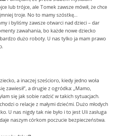
jce lub trójce, ale Tomek zawsze mówił, że chce
jmniej troje. No to mamy szóstkę…
y i byliśmy zawsze otwarci nad dzieci – dar
menty zawahania, bo każde nowe dziecko
bardzo dużo roboty. U nas tylko ja mam prawo
o.
iecko, a inaczej sześcioro, kiedy jedno woła
ę zawiesił”, a drugie z ogródka: „Mamo,
łam się jak sobie radzić w takich sytuacjach.
 chodzi o relacje z małymi dziećmi. Dużo młodych
ko. U nas nigdy tak nie było i to jest Uli zasługa
o daje naszym córkom poczucie bezpieczeństwa.