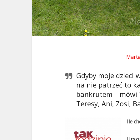
Marta
Gdyby moje dzieci w
na nie patrzeć to ka
bankrutem – mówi T
Teresy, Ani, Zosi, B
Ile ch
Urszu