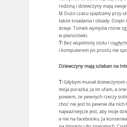
rodziną i dziewczyny mają swoje 
U:
Dużo czasu spędzamy przy sto
także śniadania i obiady. Dzięk
dzieje. Tomek wymyśla różne zg
w planszówki.
T:
Bez wspólnoty stołu i ciągłyc
i komputerem po prostu nie sp
Dziewczyny mają szlaban na Int
T:
Gdybym musiał dziewczynom r
moja porażka. Ja im ufam, a one 
powiem, że pewnych rzeczy sobie
choć nie jest to pewnie dla nich 
najważniejsze jest, aby moje dzie
a nie na facebooku. Ja konserwa
na imprezy i do znajomych. Ciąg