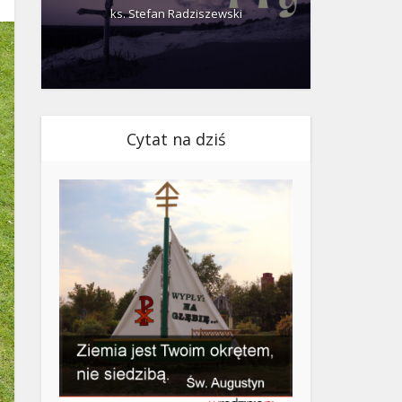
ks. Stefan Radziszewski
ks.
Cytat na dziś