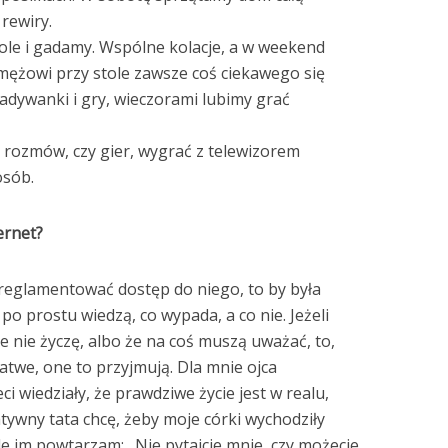
rewiry.
le i gadamy. Wspólne kolacje, a w weekend
i mężowi przy stole zawsze coś ciekawego się
adywanki i gry, wieczorami lubimy grać
h rozmów, czy gier, wygrać z telewizorem
osób.
ernet?
eglamentować dostęp do niego, to by była
po prostu wiedzą, co wypada, a co nie. Jeżeli
 nie życzę, albo że na coś muszą uważać, to,
łatwe, one to przyjmują. Dla mnie ojca
ci wiedziały, że prawdziwe życie jest w realu,
tywny tata chcę, żeby moje córki wychodziły
le im powtarzam: „Nie pytajcie mnie, czy możecie