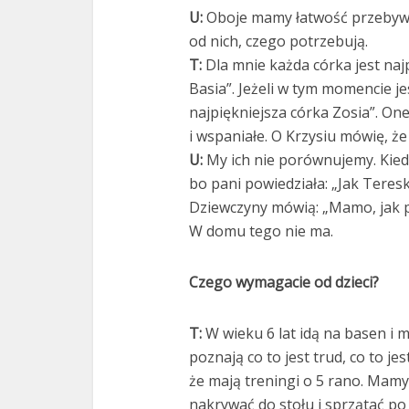
U:
Oboje mamy łatwość przebywa
od nich, czego potrzebują.
T:
Dla mnie każda córka jest najp
Basia”. Jeżeli w tym momencie je
najpiękniejsza córka Zosia”. On
i wspaniałe. O Krzysiu mówię, że
U:
My ich nie porównujemy. Kied
bo pani powiedziała: „Jak Teresk
Dziewczyny mówią: „Mamo, jak 
W domu tego nie ma.
Czego wymagacie od dzieci?
T:
W wieku 6 lat idą na basen i
poznają co to jest trud, co to je
że mają treningi o 5 rano. Mam
nakrywać do stołu i sprzątać p