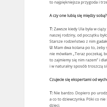
to najpiękniejsza przygoda i trz
A czy one lubią się między sobą?
T:
Zawsze kiedy Ula była w ciąży
naszej rodziny, od początku był
Starsze rodzeństwo z nim gadało
U:
Mam dwa kolana po to, żeby st
nie mówiłam „Teraz poczekaj, b
to zajmiemy się nim razem” i dla
i w naturalny sposób troszczą s
Czujecie się ekspertami od wyc
T:
Nie bardzo. Dopiero po urodze
a co to dziewczynka. Póki co ni
dzieci.