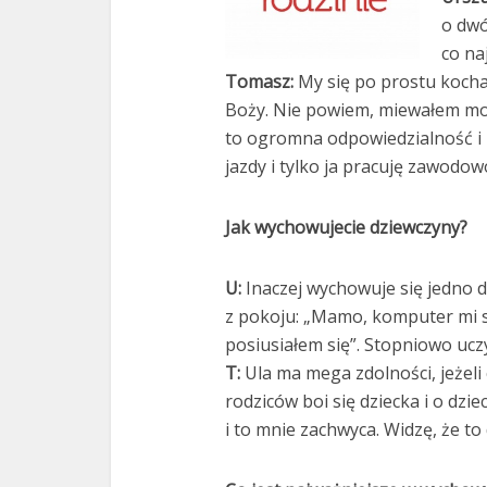
o dwó
co na
Tomasz:
My się po prostu kocham
Boży. Nie powiem, miewałem mo
to ogromna odpowiedzialność i 
jazdy i tylko ja pracuję zawodow
Jak wychowujecie dziewczyny?
U:
Inaczej wychowuje się jedno dz
z pokoju: „Mamo, komputer mi si
posiusiałem się”. Stopniowo uczy
T:
Ula ma mega zdolności, jeżeli
rodziców boi się dziecka i o dziec
i to mnie zachwyca. Widzę, że t