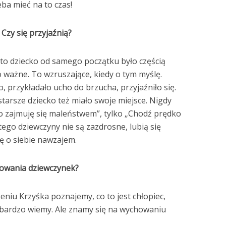
eba mieć na to czas!
 Czy się przyjaźnią?
 to dziecko od samego początku było częścią
o ważne. To wzruszające, kiedy o tym myślę.
, przykładało ucho do brzucha, przyjaźniło się.
arsze dziecko też miało swoje miejsce. Nigdy
o zajmuję się maleństwem”, tylko „Chodź prędko
tego dziewczyny nie są zazdrosne, lubią się
ię o siebie nawzajem.
howania dziewczynek?
niu Krzyśka poznajemy, co to jest chłopiec,
e bardzo wiemy. Ale znamy się na wychowaniu