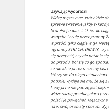
Używając wyobraźni
Widzę mężczyznę, który idzie dr
sprawia wrażenie jakby w każd
brutalnej napaści. Idzie, ale cią
wzdycha i czuję przeogromny ŻAL
w przód, tylko ciągle w tył. Nas
ogromny STRACH, OBAWY, czy oby
się przepaść, czy nie potknie się
do przodu, boi się co go spotka
że nie idzie przez mroczny las, 
którzy się do niego uśmiechają, o
potknie, wydaje się mu, że się z 
kiedy ja na nie patrzę jest pię
widzę sarnę przebiegającą prze
pójść i je powąchać. Mężczyzna n
na w swój osobisty sposób. Żyje