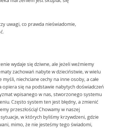
eka marzeniem jest skupiać się
zy uwagi, co prawda nieświadomie,
ć.
żenie wydaje się dziwne, ale jeżeli weźmiemy
ematy zachowań nabyte w dzieciństwie, w wielu
myśli, niechciane cechy na inne osoby, a całe
ia opiera się na podstawie nabytych doświadczeń
pryzmat wpisanego w nas, stworzonego systemu
niu. Często system ten jest błędny, a zmienić
yjemy przeszłością! Chowamy w naszej
ytuacje, w których byliśmy krzywdzeni, gdzie
wani, mimo, że nie jesteśmy tego świadomi,