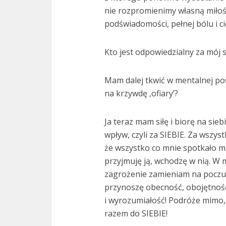
nie rozpromienimy własną miło
podświadomości, pełnej bólu i c
Kto jest odpowiedzialny za mój 
Mam dalej tkwić w mentalnej po
na krzywdę ‚ofiary’?
Ja teraz mam siłę i biorę na si
wpływ, czyli za SIEBIE. Za wszys
że wszystko co mnie spotkało mi
przyjmuję ją, wchodzę w nią. W mi
zagrożenie zamieniam na poczuc
przynoszę obecność, obojętność
i wyrozumiałość! Podróże mimo,
razem do SIEBIE!