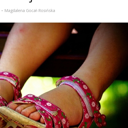
Stefan Radziszewski
ks. Stefan Radziszewski
Magdalena Gocał-Rosińska