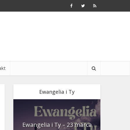
akt
Ewangelia i Ty
nia
Ewangelia i Ty – 23 marca
Ewangeli