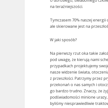
U dorosłego, świadomego człowi
na teraźniejszości.
Tymczasem 70% naszej energii c
ale skierowane jest na przeszłoś
W jaki sposób?
Na pierwszy rzut oka takie zało
pod uwagę, że kierują nami sch
przypadkach projektujemy swoje 
nasze widzenie świata, otoczen
z przeszłości. Patrzymy przez 
przekonań o nas samych i otocze
go bardzo trudno. Znaczy, że ż
podświadomości minione urazy, s
byliśmy niesprawiedliwie trakto