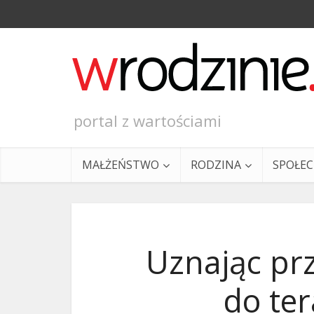
portal z wartościami
MAŁŻEŃSTWO
RODZINA
SPOŁE
Uznając prz
do ter
Ewangeli