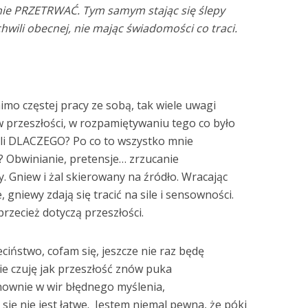
dynie PRZETRWAĆ. Tym samym stając się ślepy
chwili obecnej, nie mając świadomości co traci.
imo częstej pracy ze sobą, tak wiele uwagi
 w przeszłości, w rozpamiętywaniu tego co było
yśli DLACZEGO? Po co to wszystko mnie
? Obwinianie, pretensje… zrzucanie
. Gniew i żal skierowany na źródło. Wracając
, gniewy zdają się tracić na sile i sensowności.
przecież dotyczą przeszłości.
iństwo, cofam się, jeszcze nie raz będę
ie czuję jak przeszłość znów puka
nownie w wir błędnego myślenia,
ię nie jest łatwe. Jestem niemal pewna, że póki