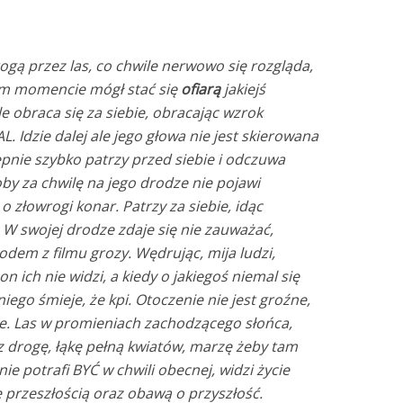
ogą przez las, co chwile nerwowo się rozgląda,
ym momencie mógł stać się
ofiarą
jakiejś
gle obraca się za siebie, obracając wzrok
. Idzie dalej ale jego głowa nie jest skierowana
tępnie szybko patrzy przed siebie i odczuwa
 za chwilę na jego drodze nie pojawi
 o złowrogi konar. Patrzy za siebie, idąc
. W swojej drodze zdaje się nie zauważać,
rodem z filmu grozy. Wędrując, mija ludzi,
n ich nie widzi, a kiedy o jakiegoś niemal się
niego śmieje, że kpi. Otoczenie nie jest groźne,
knie. Las w promieniach zachodzącego słońca,
z drogę, łąkę pełną kwiatów, marzę żeby tam
ie potrafi BYĆ w chwili obecnej, widzi życie
 przeszłością oraz obawą o przyszłość.