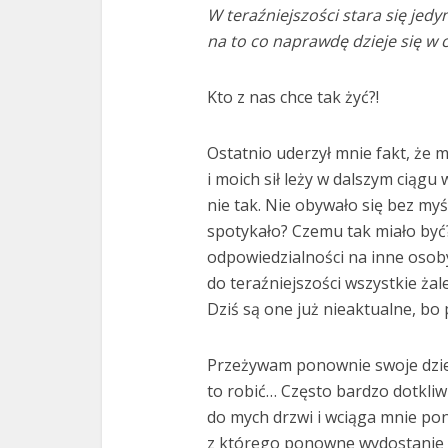
W teraźniejszości stara się je
na to co naprawdę dzieje się w 
Kto z nas chce tak żyć?!
Ostatnio uderzył mnie fakt, że m
i moich sił leży w dalszym ciągu
nie tak. Nie obywało się bez m
spotykało? Czemu tak miało być
odpowiedzialności na inne osoby
do teraźniejszości wszystkie żale
Dziś są one już nieaktualne, bo 
Przeżywam ponownie swoje dziec
to robić… Często bardzo dotkliw
do mych drzwi i wciąga mnie po
z którego ponowne wydostanie s