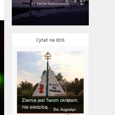
ks. Stefan Radziszewski
ks.
Cytat na dziś