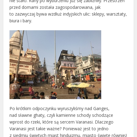
nie stało. Rany po wyburzeniu już się zabliźniły. Przestrzeń
przed domami została zagospodarowana, jak
to zazwyczaj bywa wzdłuż indyjskich ulic: sklepy, warsztaty,
biura i bary.
Po krótkim odpoczynku wyruszyliśmy nad Ganges,
nad sławne ghaty, czyli kamienne schody schodzące
wprost do rzeki, które są sercem Varanasi. Dlaczego
Varanasi jest takie ważne? Ponieważ jest to jedno
z siedmiu świętych miast hinduizmu, miasto święte również