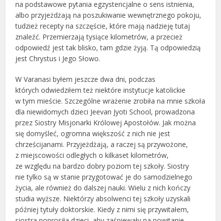
na podstawowe pytania egzystencjalne o sens istnienia,
albo przyjeżdżają na poszukiwanie wewnętrznego pokoju,
tudzież recepty na szczęście, które mają nadzieję tutaj
znaleźć. Przemierzają tysiące kilometrów, a przecież
odpowiedź jest tak blisko, tam gdzie żyją. Tą odpowiedzią
jest Chrystus i Jego Słowo.
W Varanasi byłem jeszcze dwa dni, podczas
których odwiedziłem też niektóre instytucje katolickie
w tym mieście. Szczególne wrażenie zrobiła na mnie szkoła
dla niewidomych dzieci Jeevan Jyoti School, prowadzona
przez Siostry Misjonarki Królowej Apostołów. Jak można
się domyśleć, ogromna większość z nich nie jest
chrześcijanami. Przyjeżdżają, a raczej są przywożone,
z miejscowości odległych o kilkaset kilometrów,
ze względu na bardzo dobry poziom tej szkoły. Siostry
nie tylko są w stanie przygotować je do samodzielnego
życia, ale również do dalszej nauki. Wielu z nich kończy
studia wyższe. Niektórzy absolwenci tej szkoły uzyskali
później tytuły doktorskie. Kiedy z nimi się przywitałem,
siostra poprosiła dzieci, aby zaśpiewały na powitanie