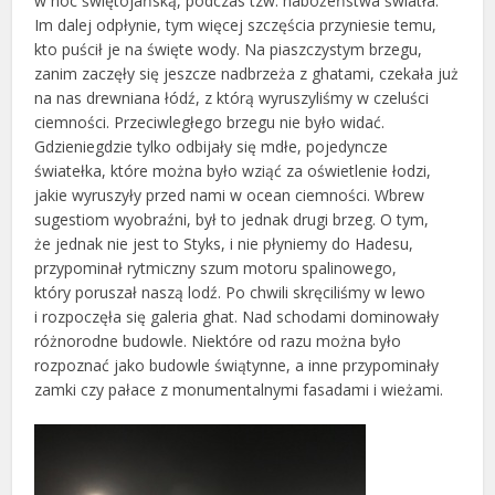
w noc świętojańską, podczas tzw. nabożeństwa światła.
Im dalej odpłynie, tym więcej szczęścia przyniesie temu,
kto puścił je na święte wody. Na piaszczystym brzegu,
zanim zaczęły się jeszcze nadbrzeża z ghatami, czekała już
na nas drewniana łódź, z którą wyruszyliśmy w czeluści
ciemności. Przeciwległego brzegu nie było widać.
Gdzieniegdzie tylko odbijały się mdłe, pojedyncze
światełka, które można było wziąć za oświetlenie łodzi,
jakie wyruszyły przed nami w ocean ciemności. Wbrew
sugestiom wyobraźni, był to jednak drugi brzeg. O tym,
że jednak nie jest to Styks, i nie płyniemy do Hadesu,
przypominał rytmiczny szum motoru spalinowego,
który poruszał naszą lodź. Po chwili skręciliśmy w lewo
i rozpoczęła się galeria ghat. Nad schodami dominowały
różnorodne budowle. Niektóre od razu można było
rozpoznać jako budowle świątynne, a inne przypominały
zamki czy pałace z monumentalnymi fasadami i wieżami.