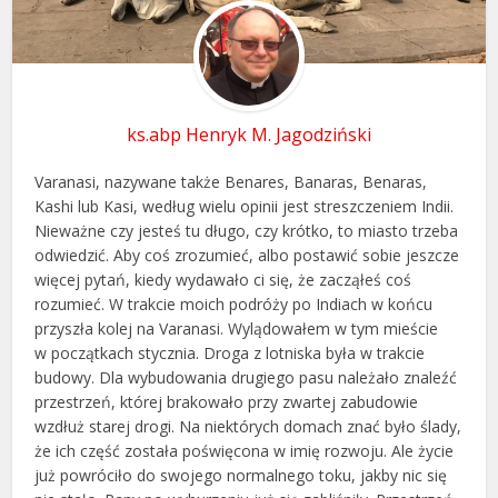
ks.abp Henryk M. Jagodziński
Varanasi, nazywane także Benares, Banaras, Benaras,
Kashi lub Kasi, według wielu opinii jest streszczeniem Indii.
Nieważne czy jesteś tu długo, czy krótko, to miasto trzeba
odwiedzić. Aby coś zrozumieć, albo postawić sobie jeszcze
więcej pytań, kiedy wydawało ci się, że zacząłeś coś
rozumieć. W trakcie moich podróży po Indiach w końcu
przyszła kolej na Varanasi. Wylądowałem w tym mieście
w początkach stycznia. Droga z lotniska była w trakcie
budowy. Dla wybudowania drugiego pasu należało znaleźć
przestrzeń, której brakowało przy zwartej zabudowie
wzdłuż starej drogi. Na niektórych domach znać było ślady,
że ich część została poświęcona w imię rozwoju. Ale życie
już powróciło do swojego normalnego toku, jakby nic się