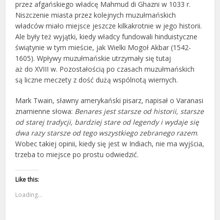
przez afgańskiego władcę Mahmud di Ghazni w 1033 r.
Niszczenie miasta przez kolejnych muzułmańskich
władców miało miejsce jeszcze kilkakrotnie w jego historii.
Ale były też wyjątki, kiedy władcy fundowali hinduistyczne
świątynie w tym mieście, jak Wielki Mogoł Akbar (1542-
1605). Wpływy muzułmańskie utrzymały się tutaj
aż do XVIII w. Pozostałością po czasach muzułmańskich
są liczne meczety z dość dużą wspólnotą wiernych.
Mark Twain, sławny amerykański pisarz, napisał o Varanasi
znamienne słowa:
Benares jest starsze od historii, starsze
od starej tradycji, bardziej stare od legendy i wydaje się
dwa razy starsze od tego wszystkiego zebranego razem
.
Wobec takiej opinii, kiedy się jest w Indiach, nie ma wyjścia,
trzeba to miejsce po prostu odwiedzić.
Like this:
Loading...