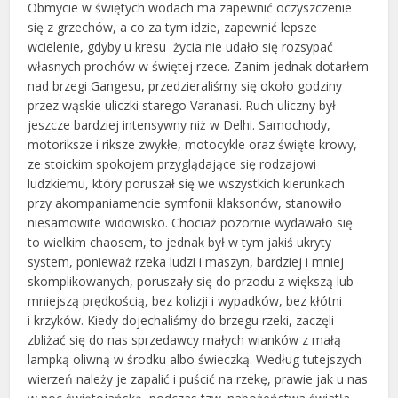
Obmycie w świętych wodach ma zapewnić oczyszczenie
się z grzechów, a co za tym idzie, zapewnić lepsze
wcielenie, gdyby u kresu życia nie udało się rozsypać
własnych prochów w świętej rzece. Zanim jednak dotarłem
nad brzegi Gangesu, przedzieraliśmy się około godziny
przez wąskie uliczki starego Varanasi. Ruch uliczny był
jeszcze bardziej intensywny niż w Delhi. Samochody,
motoriksze i riksze zwykłe, motocykle oraz święte krowy,
ze stoickim spokojem przyglądające się rodzajowi
ludzkiemu, który poruszał się we wszystkich kierunkach
przy akompaniamencie symfonii klaksonów, stanowiło
niesamowite widowisko. Chociaż pozornie wydawało się
to wielkim chaosem, to jednak był w tym jakiś ukryty
system, ponieważ rzeka ludzi i maszyn, bardziej i mniej
skomplikowanych, poruszały się do przodu z większą lub
mniejszą prędkością, bez kolizji i wypadków, bez kłótni
i krzyków. Kiedy dojechaliśmy do brzegu rzeki, zaczęli
zbliżać się do nas sprzedawcy małych wianków z małą
lampką oliwną w środku albo świeczką. Według tutejszych
wierzeń należy je zapalić i puścić na rzekę, prawie jak u nas