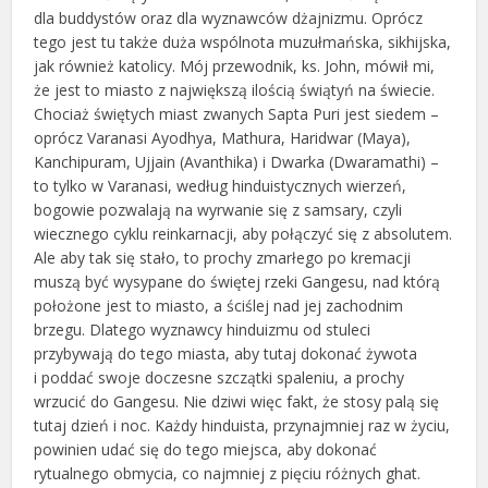
dla buddystów oraz dla wyznawców dżajnizmu. Oprócz
tego jest tu także duża wspólnota muzułmańska, sikhijska,
jak również katolicy. Mój przewodnik, ks. John, mówił mi,
że jest to miasto z największą ilością świątyń na świecie.
Chociaż świętych miast zwanych Sapta Puri jest siedem –
oprócz Varanasi Ayodhya, Mathura, Haridwar (Maya),
Kanchipuram, Ujjain (Avanthika) i Dwarka (Dwaramathi) –
to tylko w Varanasi, według hinduistycznych wierzeń,
bogowie pozwalają na wyrwanie się z samsary, czyli
wiecznego cyklu reinkarnacji, aby połączyć się z absolutem.
Ale aby tak się stało, to prochy zmarłego po kremacji
muszą być wysypane do świętej rzeki Gangesu, nad którą
położone jest to miasto, a ściślej nad jej zachodnim
brzegu. Dlatego wyznawcy hinduizmu od stuleci
przybywają do tego miasta, aby tutaj dokonać żywota
i poddać swoje doczesne szczątki spaleniu, a prochy
wrzucić do Gangesu. Nie dziwi więc fakt, że stosy palą się
tutaj dzień i noc. Każdy hinduista, przynajmniej raz w życiu,
powinien udać się do tego miejsca, aby dokonać
rytualnego obmycia, co najmniej z pięciu różnych ghat.