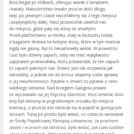
ktoś biegał po łódkach, oferując wianki z lampkami
i kwiaty. Nabożeństwo trwało jeszcze dość długo,
więc po pewnym czasie wycofaliśmy się z tego miejsca
i popłynęliśmy dalej. Nasz przewoźnik zawiózł nas
do miejsca, gdzie palą się stosy ze zmarłymi.
Przed platformami, w mroku, stały w bezruchu łodzie
z bagażem drzewa na kolejne stosy, które w tym mieście
nigdy nie gasną. Był to niesamowity widok. W powietrzu
czuć było dziwny zapach, żeby nie mieć wątpliwości
zapytałem przewodnika, który potwierdził, że ten zapach
to zapach palonych ciał. Śmierć jest tak oczywista jak
narodziny, a jednak nie do końca zdajemy sobie sprawę
o jej nieuchronności. Pytanie o śmierć to pytanie o sens
ludzkiego istnienia. Nad brzegiem Gangesu prawie
że wyczuwało się jej fizyczną obecność. Ktoś umierał, ktoś
inny był niesiony w pogrzebowym orszaku do miejsca
kremacji, a jeszcze inni obracali się w popiół w gorejących
stosach. Tutaj po prostu było widać, co oznacza wezwanie
ze Środy Popielcowej
Pamiętaj człowiecze, że prochem
jesteś i w proch się obrócisz
, było widać, jak ciało ludzkie
staje się prochem, który potem ginie w nurtach rzeki.