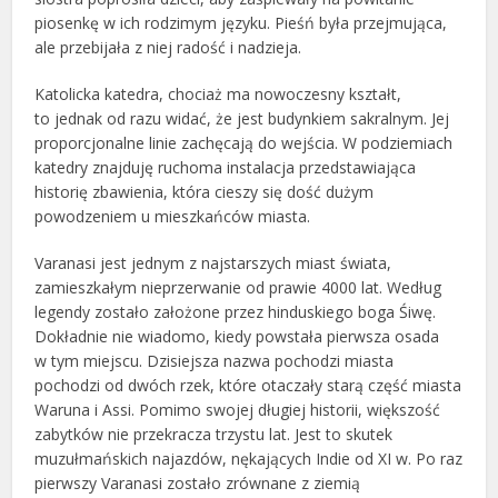
piosenkę w ich rodzimym języku. Pieśń była przejmująca,
ale przebijała z niej radość i nadzieja.
Katolicka katedra, chociaż ma nowoczesny kształt,
to jednak od razu widać, że jest budynkiem sakralnym. Jej
proporcjonalne linie zachęcają do wejścia. W podziemiach
katedry znajduję ruchoma instalacja przedstawiająca
historię zbawienia, która cieszy się dość dużym
powodzeniem u mieszkańców miasta.
Varanasi jest jednym z najstarszych miast świata,
zamieszkałym nieprzerwanie od prawie 4000 lat. Według
legendy zostało założone przez hinduskiego boga Śiwę.
Dokładnie nie wiadomo, kiedy powstała pierwsza osada
w tym miejscu. Dzisiejsza nazwa pochodzi miasta
pochodzi od dwóch rzek, które otaczały starą część miasta
Waruna i Assi. Pomimo swojej długiej historii, większość
zabytków nie przekracza trzystu lat. Jest to skutek
muzułmańskich najazdów, nękających Indie od XI w. Po raz
pierwszy Varanasi zostało zrównane z ziemią