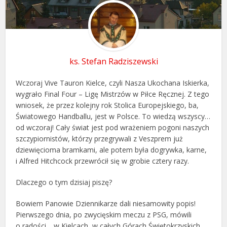
ks. Stefan Radziszewski
Wczoraj Vive Tauron Kielce, czyli Nasza Ukochana Iskierka,
wygrało Final Four – Ligę Mistrzów w Piłce Ręcznej. Z tego
wniosek, że przez kolejny rok Stolica Europejskiego, ba,
Światowego Handballu, jest w Polsce. To wiedzą wszyscy…
od wczoraj! Cały świat jest pod wrażeniem pogoni naszych
szczypiornistów, którzy przegrywali z Veszprem już
dziewięcioma bramkami, ale potem była dogrywka, karne,
i Alfred Hitchcock przewrócił się w grobie cztery razy.
Dlaczego o tym dzisiaj piszę?
Bowiem Panowie Dziennikarze dali niesamowity popis!
Pierwszego dnia, po zwycięskim meczu z PSG, mówili
o radości… w Kielcach, w całych Górach Świętokrzyskich,