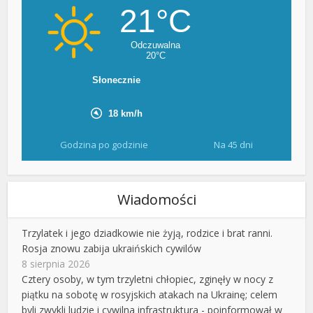
Godzina po godzinie
Na 45 dni
Wiadomości
Trzylatek i jego dziadkowie nie żyją, rodzice i brat ranni.
Rosja znowu zabija ukraińskich cywilów
8 sierpnia 2026
Cztery osoby, w tym trzyletni chłopiec, zginęły w nocy z
piątku na sobotę w rosyjskich atakach na Ukrainę; celem
byli zwykli ludzie i cywilna infrastruktura - poinformował w