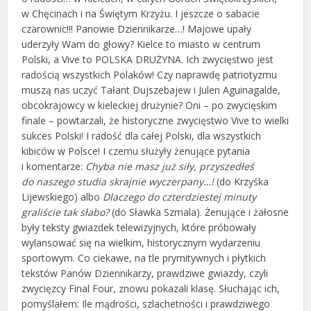
w Chęcinach i na Świętym Krzyżu. I jeszcze o sabacie
czarownic!!! Panowie Dziennikarze…! Majowe upały
uderzyły Wam do głowy? Kielce to miasto w centrum
Polski, a Vive to POLSKA DRUŻYNA. Ich zwycięstwo jest
radością wszystkich Polaków! Czy naprawdę patriotyzmu
muszą nas uczyć Tałant Dujszebajew i Julen Aguinagalde,
obcokrajowcy w kieleckiej drużynie? Oni – po zwycięskim
finale – powtarzali, że historyczne zwycięstwo Vive to wielki
sukces Polski! I radość dla całej Polski, dla wszystkich
kibiców w Polsce! I czemu służyły żenujące pytania
i komentarze:
Chyba nie masz już siły, przyszedłeś
do naszego studia skrajnie wyczerpany…!
(do Krzyśka
Lijewskiego) albo
Dlaczego do czterdziestej minuty
graliście tak słabo?
(do Sławka Szmala). Żenujące i żałosne
były teksty gwiazdek telewizyjnych, które próbowały
wylansować się na wielkim, historycznym wydarzeniu
sportowym. Co ciekawe, na tle prymitywnych i płytkich
tekstów Panów Dziennikarzy, prawdziwe gwiazdy, czyli
zwycięzcy Final Four, znowu pokazali klasę. Słuchając ich,
pomyślałem: Ile mądrości, szlachetności i prawdziwego