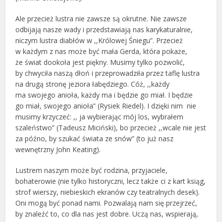
Ale przecież lustra nie zawsze są okrutne. Nie zawsze
odbijają nasze wady i przedstawiają nas karykaturalnie,
niczym lustra diabłów w ,,Królowej Śniegu”. Przecież
w każdym z nas może być mała Gerda, która pokaże,
że świat dookoła jest piękny. Musimy tylko pozwolić,
by chwyciła naszą dłoń i przeprowadziła przez taflę lustra
na drugą stronę jeziora łabędziego. Cóż, ,,każdy
ma swojego anioła, każdy ma i będzie go miał. I będzie
go miał, swojego anioła” (Rysiek Riedel). I dzięki nim nie
musimy krzyczeć: ,, ja wybierając mój los, wybrałem
szaleństwo” (Tadeusz Miciński), bo przecież ,,wcale nie jest
za późno, by szukać świata ze snów” (to już nasz
wewnętrzny John Keating).
Lustrem naszym może być rodzina, przyjaciele,
bohaterowie (nie tylko historyczni, lecz także ci z kart ksiąg,
strof wierszy, niebieskich ekranów czy teatralnych desek).
Oni mogą być ponad nami. Pozwalają nam się przejrzeć,
by znaleźć to, co dla nas jest dobre. Uczą nas, wspierają,