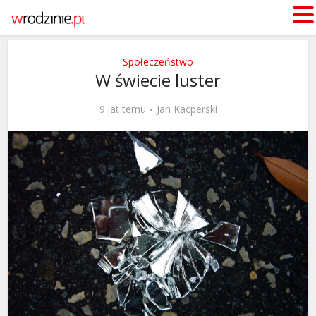
Społeczeństwo
W świecie luster
9 lat temu
Jan Kacperski