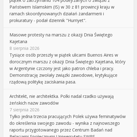
piątek o zatrzymaniu 104 podejrzanych o związki z
Państwem Islamskim (IS) w 30 z 81 prowincji kraju w
ramach skoordynowanych działań żandarmerii i
prokuratury - podał dziennik "Hurriyet".
Masowe protesty na marszu z okazji Dnia Świętego
Kajetana
8 sierpnia 2026
Tysiące osób przeszły w piątek ulicami Buenos Aires w
dorocznym marszu z okazji Dnia Świętego Kajetana, który
w Argentynie czczony jest jako patron chleba i pracy.
Demonstrację zwołały związki zawodowe, krytykujące
rządową politykę zaciskania pasa.
Architekt, nie architektka. Polki nadal rzadko używają
żeńskich nazw zawodów
7 sierpnia 2026
Tylko jedna trzecia pracujących Polek używa feminatywów
do określenia swojego zawodu - wynika z najnowszego
raportu przygotowanego przez Centrum Badań nad
Relacjami Społecznymi Uniwersytetu SWPS.