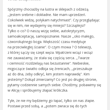
Spójrzmy chociażby na lustra w sklepach z odzieżą.
,,Jestem srebrne i dokładne. Nie mam uprzedzeń.
Cokolwiek widzę, połykam natychmiast”. Czy przeglądając
się w nim, nie wydajemy się mniejsi? Szczuplejsi?
Tylko o co? O naszą wizję siebie, autokrytycyzm,
samoakceptację, samopoznanie. Nasze ,,oko małego,
czworokątnego boga. Większość czasu medytuje
na przeciwległej ścianie”. O czym mowa ? O telewizji,
z której sączy się szept węża. Wpatrzeni wciąż i wciąż
nie zauważamy, że stała się częścią serca. ,,Twarze
i ciemność rozdzielają nas bezustannie”. Niebieskie,
migoczące światło odbija się źrenicach, ,,przeszukuje
aż do dna, żeby odkryć, kim jestem naprawdę”. Kim
jesteśmy? Dokąd zmierzamy? Co jest po drugiej stronie,
pytamy codziennie samych siebie. Chodźmy, pobawimy się
w Alicję i spróbujemy złapać króliczka.
Tyle, że nie my będziemy go łapać, tylko on nas złapie.
Postawi przed sobą, a ,,potem zwraca się do tych