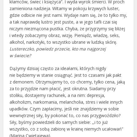
kłamców, świec i księżyca”. I wyda wyrok śmierci. W proch
zamieniona nadzieja. Witamy w pokoju krzywych luster,
gdzie odbicie nie jest nami. Wydaje nam się, że to tylko my,
a tak naprawdę lustro jest puste, a w jego tafli czai się
niczym niezmącona pustka. Chyba, że przyjrzymy się bliżej
i wtedy zobaczymy obraz, wizję. Pieniądz, władzę, seks,
alkohol, narkotyki, to wszystko ubrane w ludzką skórę.
Lustereczko, powiedz przecie, kto ma najgorzej
w świecie?
Dążymy dzisiaj często za ideałami, których nigdy
nie będziemy w stanie osiągnąć. Jest to czasami jak pakt
z demonem. Otrzymujemy to, co chcemy, tylko cena, jaką
za to przyjdzie nam płacić, jest okrutna. Siadamy przy
stoliku, dostajemy rachunek, a na nim: depresja,
alkoholizm, narkomania, melancholia, stres i wiele innych
upadków. Czym zapłacimy, jeśli nie znajdziemy w sobie
wewnętrznej siły, by pokonać to, co nas przygwoździło?
Siły, byśmy powiedzieli do samych siebie: ,,i to już
wszystko, co z sobą zabiorę w krainę niemych ucałowań”
(Marina Cwietajewa).