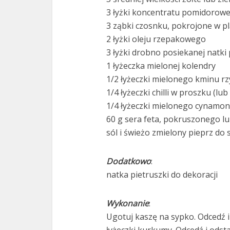
3 łyżki koncentratu pomidorow
3 ząbki czosnku, pokrojone w pl
2 łyżki oleju rzepakowego
3 łyżki drobno posiekanej natki 
1 łyżeczka mielonej kolendry
1/2 łyżeczki mielonego kminu r
1/4 łyżeczki chilli w proszku (lub
1/4 łyżeczki mielonego cynamo
60 g sera feta, pokruszonego l
sól i świeżo zmielony pieprz do
Dodatkowo
:
natka pietruszki do dekoracji
Wykonanie
:
Ugotuj kaszę na sypko. Odcedź i 