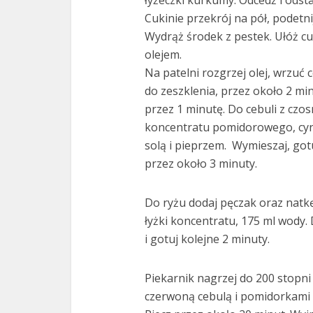
łyżeczki kurkumy. Odcedź i odst
Cukinie przekrój na pół, podetnij
Wydrąż środek z pestek. Ułóż 
olejem.
Na patelni rozgrzej olej, wrzuć 
do zeszklenia, przez około 2 mi
przez 1 minutę. Do cebuli z czo
koncentratu pomidorowego, cyn
solą i pieprzem. Wymieszaj, got
przez około 3 minuty.
Do ryżu dodaj pęczak oraz natkę
łyżki koncentratu, 175 ml wody
i gotuj kolejne 2 minuty.
Piekarnik nagrzej do 200 stopni
czerwoną cebulą i pomidorkami 