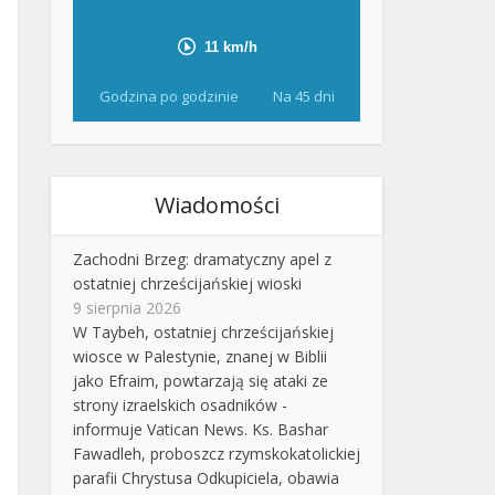
Godzina po godzinie
Na 45 dni
Wiadomości
Zachodni Brzeg: dramatyczny apel z
ostatniej chrześcijańskiej wioski
9 sierpnia 2026
W Taybeh, ostatniej chrześcijańskiej
wiosce w Palestynie, znanej w Biblii
jako Efraim, powtarzają się ataki ze
strony izraelskich osadników -
informuje Vatican News. Ks. Bashar
Fawadleh, proboszcz rzymskokatolickiej
parafii Chrystusa Odkupiciela, obawia