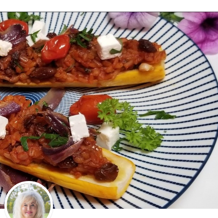
Stefan Radziszewski
ks. Stefan Radziszewski