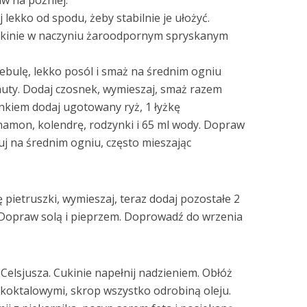
aw na później.
 lekko od spodu, żeby stabilnie je ułożyć.
cukinie w naczyniu żaroodpornym spryskanym
cebulę, lekko posól i smaż na średnim ogniu
nuty. Dodaj czosnek, wymieszaj, smaż razem
snkiem dodaj ugotowany ryż, 1 łyżkę
amon, kolendrę, rodzynki i 65 ml wody. Dopraw
uj na średnim ogniu, często mieszając
 pietruszki, wymieszaj, teraz dodaj pozostałe 2
. Dopraw solą i pieprzem. Doprowadź do wrzenia
 Celsjusza. Cukinie napełnij nadzieniem. Obłóż
koktalowymi, skrop wszystko odrobiną oleju.