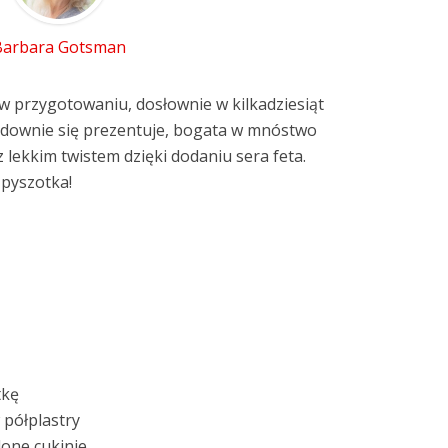
Barbara Gotsman
 w przygotowaniu, dosłownie w kilkadziesiąt
cudownie się prezentuje, bogata w mnóstwo
 lekkim twistem dzięki dodaniu sera feta.
 pyszotka!
tkę
 półplastry
elone cukinie