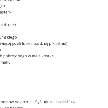
ego
asterki
pietruszki
zymskiego
 więcej jeżeli lubisz bardziej pikantnie)
nu
ub pokrojonego w małą kostkę
 smaku
odstaw na pózniej. Ryż ugotuj z solą i 1/4