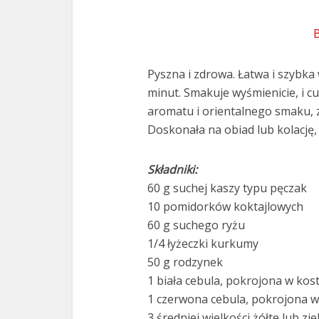
Pyszna i zdrowa. Łatwa i szybka
minut. Smakuje wyśmienicie, i 
aromatu i orientalnego smaku, z
Doskonała na obiad lub kolację,
Składniki:
60 g suchej kaszy typu pęczak
10 pomidorków koktajlowych
60 g suchego ryżu
1/4 łyżeczki kurkumy
50 g rodzynek
1 biała cebula, pokrojona w kos
1 czerwona cebula, pokrojona w
3 średniej wielkości żółte lub zi