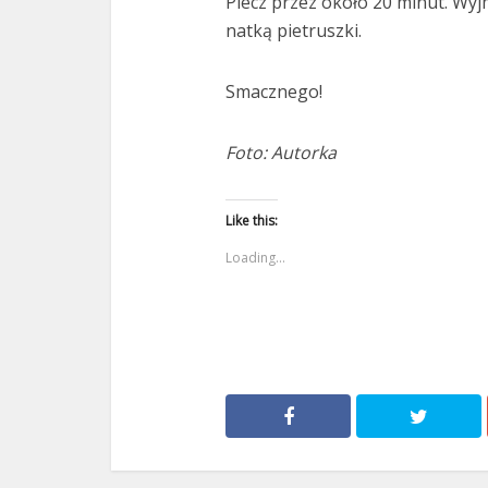
Piecz przez około 20 minut. Wyj
natką pietruszki.
Smacznego!
Foto: Autorka
Like this:
Loading...