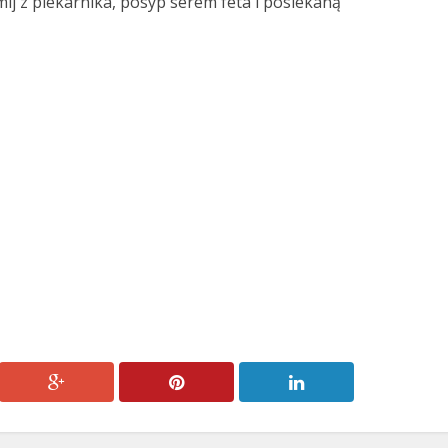
mij z piekarnika, posyp serem feta i posiekaną