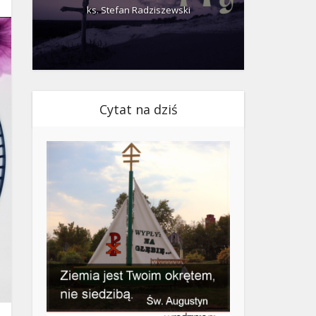
ks. Stefan Radziszewski
ks.
Cytat na dziś