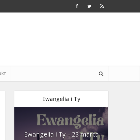
akt
Ewangelia i Ty
nia
Ewangelia i Ty – 23 marca
Ewangeli