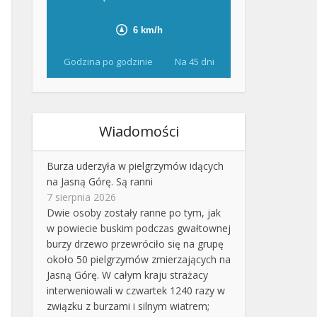
Godzina po godzinie
Na 45 dni
Wiadomości
Burza uderzyła w pielgrzymów idących
na Jasną Górę. Są ranni
7 sierpnia 2026
Dwie osoby zostały ranne po tym, jak
w powiecie buskim podczas gwałtownej
burzy drzewo przewróciło się na grupę
około 50 pielgrzymów zmierzających na
Jasną Górę. W całym kraju strażacy
interweniowali w czwartek 1240 razy w
związku z burzami i silnym wiatrem;