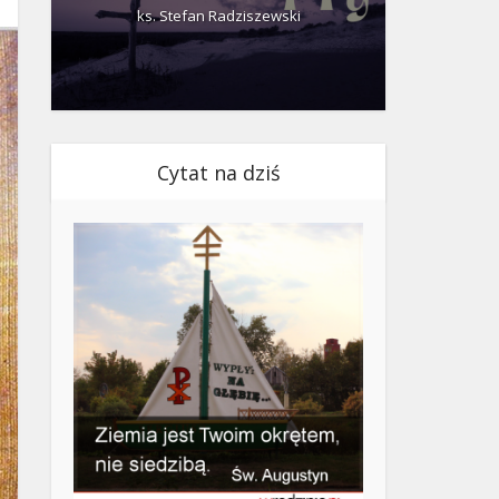
ks. Stefan Radziszewski
ks.
Cytat na dziś