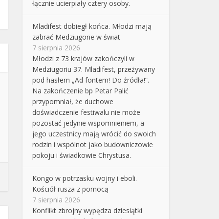
łącznie ucierpiały cztery osoby.
Mladifest dobiegł końca. Młodzi mają
zabrać Medziugorie w świat
7 sierpnia 2026
Młodzi z 73 krajów zakończyli w
Medziugoriu 37. Mladifest, przeżywany
pod hasłem „Ad fontem! Do źródła!”.
Na zakończenie bp Petar Palić
przypomniał, że duchowe
doświadczenie festiwalu nie może
pozostać jedynie wspomnieniem, a
jego uczestnicy mają wrócić do swoich
rodzin i wspólnot jako budowniczowie
pokoju i świadkowie Chrystusa.
Kongo w potrzasku wojny i eboli.
Kościół rusza z pomocą
7 sierpnia 2026
Konflikt zbrojny wypędza dziesiątki