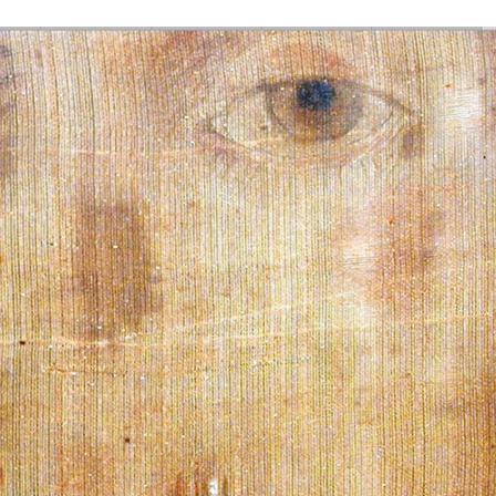
Stefan Radziszewski
ks. Stefan Radziszewski