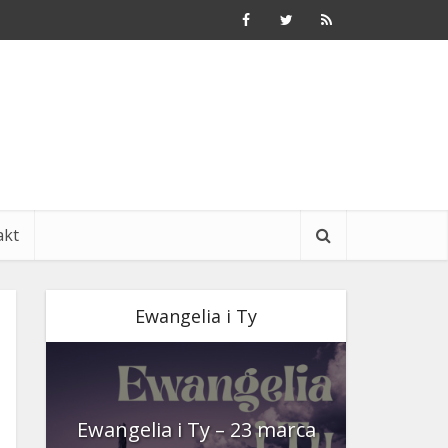
akt
Ewangelia i Ty
nia
Ewangelia i Ty – 23 marca
Ewangeli