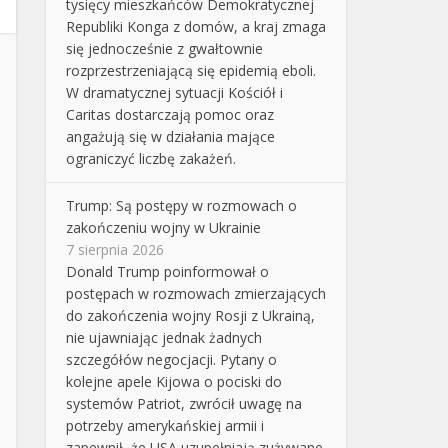
tysięcy mieszkańców Demokratycznej
Republiki Konga z domów, a kraj zmaga
się jednocześnie z gwałtownie
rozprzestrzeniającą się epidemią eboli.
W dramatycznej sytuacji Kościół i
Caritas dostarczają pomoc oraz
angażują się w działania mające
ograniczyć liczbę zakażeń.
Trump: Są postępy w rozmowach o
zakończeniu wojny w Ukrainie
7 sierpnia 2026
Donald Trump poinformował o
postępach w rozmowach zmierzających
do zakończenia wojny Rosji z Ukrainą,
nie ujawniając jednak żadnych
szczegółów negocjacji. Pytany o
kolejne apele Kijowa o pociski do
systemów Patriot, zwrócił uwagę na
potrzeby amerykańskiej armii i
zapewnił, że USA uzupełniają zużywane