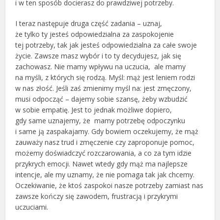
i w ten sposób docierasz do prawdziwej potrzeby.
I teraz następuje druga część zadania – uznaj,
że tylko ty jesteś odpowiedzialna za zaspokojenie
tej potrzeby, tak jak jesteś odpowiedzialna za całe swoje
życie. Zawsze masz wybór i to ty decydujesz, jak się
zachowasz. Nie mamy wpływu na uczucia, ale mamy
na myśli, z których się rodzą. Myśl: mąż jest leniem rodzi
w nas złość. Jeśli zaś zmienimy myśl na: jest zmęczony,
musi odpocząć – dajemy sobie szansę, żeby wzbudzić
w sobie empatię. Jest to jednak możliwe dopiero,
gdy same uznajemy, że mamy potrzebę odpoczynku
i same ją zaspakajamy. Gdy bowiem oczekujemy, że mąż
zauważy nasz trud i zmęczenie czy zaproponuje pomoc,
możemy doświadczyć rozczarowania, a co za tym idzie
przykrych emocji. Nawet wtedy gdy mąż ma najlepsze
intencje, ale my uznamy, że nie pomaga tak jak chcemy.
Oczekiwanie, że ktoś zaspokoi nasze potrzeby zamiast nas
zawsze kończy się zawodem, frustracją i przykrymi
uczuciami.