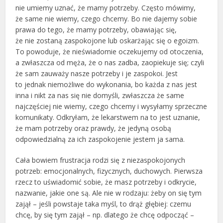
nie umiemy uznać, że mamy potrzeby. Często mówimy,
że same nie wiemy, czego chcemy. Bo nie dajemy sobie
prawa do tego, że mamy potrzeby, obawiając się,
że nie zostaną zaspokojone lub oskarżając się o egoizm.
To powoduje, że nieświadomie oczekujemy od otoczenia,
a zwłaszcza od męża, że o nas zadba, zaopiekuje się; czyli
że sam zauważy nasze potrzeby i je zaspokoi. Jest
to jednak niemożliwe do wykonania, bo każda z nas jest
inna i nikt za nas się nie domyśli, zwłaszcza że same
najczęściej nie wiemy, czego chcemy i wysyłamy sprzeczne
komunikaty. Odkryłam, że lekarstwem na to jest uznanie,
że mam potrzeby oraz prawdy, że jedyną osobą
odpowiedzialną za ich zaspokojenie jestem ja sama.
Cała bowiem frustracja rodzi się z niezaspokojonych
potrzeb: emocjonalnych, fizycznych, duchowych. Pierwsza
rzecz to uświadomić sobie, że masz potrzeby i odkrycie,
nazwanie, jakie one są. Ale nie w rodzaju: żeby on się tym
zajął – jeśli powstaje taka myśl, to drąż głębiej: czemu
chcę, by się tym zajął – np. dlatego że chcę odpocząć –