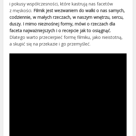
i pokusy współczesności, które kastrują nas facetów
z męskości.
Filmik jest wezwaniem do walki o nas samych,
codziennie, w małych rzeczach, w naszym wnętrzu, sercu,
duszy. I mimo nieznośnej formy, mówi o rzeczach dla
faceta najważniejszych i o recepcie jak to osiągnąć.
Dlatego warto przecierpieć formę filmiku, jako nieistotną,
a skupić się na przekazie i go przemyśleć.