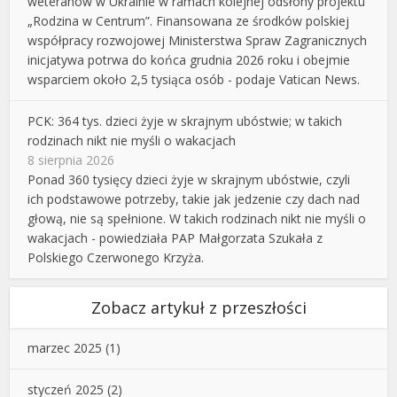
weteranów w Ukrainie w ramach kolejnej odsłony projektu
„Rodzina w Centrum”. Finansowana ze środków polskiej
współpracy rozwojowej Ministerstwa Spraw Zagranicznych
inicjatywa potrwa do końca grudnia 2026 roku i obejmie
wsparciem około 2,5 tysiąca osób - podaje Vatican News.
PCK: 364 tys. dzieci żyje w skrajnym ubóstwie; w takich
rodzinach nikt nie myśli o wakacjach
8 sierpnia 2026
Ponad 360 tysięcy dzieci żyje w skrajnym ubóstwie, czyli
ich podstawowe potrzeby, takie jak jedzenie czy dach nad
głową, nie są spełnione. W takich rodzinach nikt nie myśli o
wakacjach - powiedziała PAP Małgorzata Szukała z
Polskiego Czerwonego Krzyża.
Zobacz artykuł z przeszłości
marzec 2025
(1)
styczeń 2025
(2)