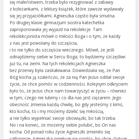
się maleństwem, trzeba było rezygnować z zabawy
z koleżankami, z lektury książek, które zawsze wydawały
się jej przyjaciółkami. Agnieszka często była smutna.
Po drugiej klasie gimnazjum siostra katechetka
zaproponowała jej wyjazd na rekolekcje. Tam
rekolekcjonista mówił o miłości Boga i o tym, że każdy
z nas jest powołany do szczęścia,
i to nie tylko do szczęścia wiecznego. Mówił, że jeśli
odnajdziemy siebie w Sercu Boga, to będziemy szczęśliwi
już tu, na ziemi. Na tych rekolekcjach Agnieszka
bez przerwy była zaskakiwana. Dowiedziała się, że Pan
Bóg kocha ją szaleńczo, że za nią Pan Jezus oddał swoje
życie, że chce pomóc w codzienności. Kolejnym odkryciem
było to, że Jezus chce nam towarzyszyć w życiu – również
w tym, czego nie lubimy i co dla nas jest ciężarem. Jego
obecność zmienia każdą chwilę, bo gdy jesteśmy z kimś,
kto kocha, to i my możemy dzielić się miłością,
a nie tylko wypełniać swoje obowiązki, bo tak trzeba.
No i na koniec, że możemy siebie polubić, bo On nas
kocha. Od ponad roku życie Agnieszki zmieniło się
całkowicie. Agnieszka opiekuje się siostrą, bo chce. Gotuje