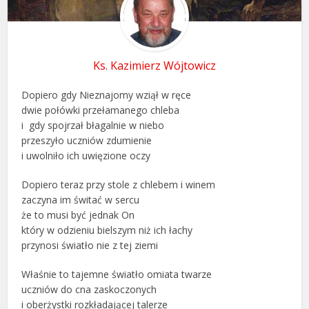
Ks. Kazimierz Wójtowicz
Dopiero gdy Nieznajomy wziął w ręce
dwie połówki przełamanego chleba
i gdy spojrzał błagalnie w niebo
przeszyło uczniów zdumienie
i uwolniło ich uwięzione oczy
Dopiero teraz przy stole z chlebem i winem
zaczyna im świtać w sercu
że to musi być jednak On
który w odzieniu bielszym niż ich łachy
przynosi światło nie z tej ziemi
Właśnie to tajemne światło omiata twarze
uczniów do cna zaskoczonych
i oberżystki rozkładającej talerze