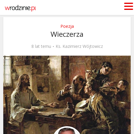
Poezja
Wieczerza
8 lat temu
Ks. Kazimierz Wójtowicz