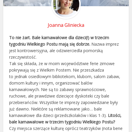
Joanna Gliniecka
To nie żart.
Bale karnawałowe dla dzieci(!) w trzecim
tygodniu Wielkiego Postu mają się dobrze.
Nazwa imprez
jest kontrowersyjna, ale odzwierciedla pomorską
rzeczywistość.
Tak się składa, że w moim województwie ferie zimowe
pokrywają się z Wielkim Postem. Nie przeszkadza
to jednak osiedlowym bibliotekom, klubom, salom zabaw,
domom kultury i innym, organizować balów
karnawałowych. Nie są to zabawy sprawnościowe,
ruchowe, ale prawdziwe dziecięce dyskoteki czy bale
przebierańców. Wszystkie te imprezy zapowiedziane były
już dawno. Niektóre są reklamowane jako… bale
karnawałowe dla dzieci (przedszkolaków i klas 1-3).
Litości,
bale karnawałowe w trzecim tygodniu Wielkiego Postu?
Czy miejsca szerzące kulturę oprócz teatrzyków (nota bene