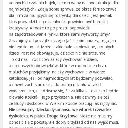
udanych) i czytania bajek, nie ma weny na inne atrakcje dla
najmłodszych? Zdaję sobie sprawę, że okres ferii to żniwa
dla firm zajmujących się rozrywką dla dzieci. Jeśli jednak
ktoś prowadzi taką działalność, powinien być bardziej
kreatywny. A może to po prostu odpowiedź
na zapotrzebowanie rynku, które sami wytworzyliśmy?
Zacznijmy od początku: czego Jaś się nie nauczy, tego Jan
nie będzie umiał. Może i takie bale są niewinne, a małych
dzieci Post nie obowiązuje, dziecko nic nie zrozumie…
To od nas – rodziców zależy wychowanie dzieci,
a do naszych obowiązków, które w momencie chrztu
maluchów przyjęliśmy, należy wychowanie w wierze
katolickiej. Jeśli od najmłodszych lat będziemy pozwalać,
a nawet zachęcać dzieci do brania udziału w takich
wydarzeniach, nie dziwmy się, że za kilka lat dziecko będzie
olewało Kościół i Jego przykazania. Nie dziwmy się też,
że kluby i dyskoteki w Wielkim Poście pracują jak nigdy nic.
Nie serwujmy dziecku dysonansu: we wtorek i czwartek
dyskoteka, w piątek Droga Krzyżowa.
Może nie musimy
obnosić się z pokutą, ale dobry przykład od nas wyjść musi.