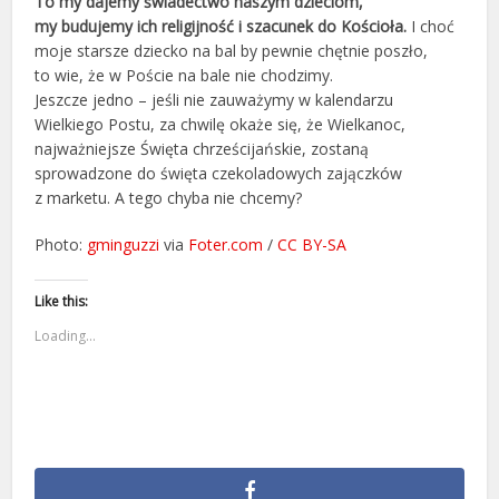
To my dajemy świadectwo naszym dzieciom,
my budujemy ich religijność i szacunek do Kościoła.
I choć
moje starsze dziecko na bal by pewnie chętnie poszło,
to wie, że w Poście na bale nie chodzimy.
Jeszcze jedno – jeśli nie zauważymy w kalendarzu
Wielkiego Postu, za chwilę okaże się, że Wielkanoc,
najważniejsze Święta chrześcijańskie, zostaną
sprowadzone do święta czekoladowych zajączków
z marketu. A tego chyba nie chcemy?
Photo:
gminguzzi
via
Foter.com
/
CC BY-SA
Like this:
Loading...