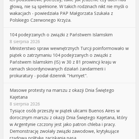
głową, nie są spełnione. W takich rodzinach nikt nie myśli o
wakacjach - powiedziała PAP Małgorzata Szukała z
Polskiego Czerwonego Krzyża.
104 podejrzanych o związki z Państwem Islamskim
8 sierpnia 2026
Ministerstwo spraw wewnętrznych Turcji poinformowało w
piątek o zatrzymaniu 104 podejrzanych o związki z
Państwem Islamskim (IS) w 30 z 81 prowincji kraju w
ramach skoordynowanych działań żandarmerii i
prokuratury - podał dziennik "Hurriyet".
Masowe protesty na marszu z okazji Dnia Świętego
Kajetana
8 sierpnia 2026
Tysiące osób przeszły w piątek ulicami Buenos Aires w
dorocznym marszu z okazji Dnia Świętego Kajetana, który
w Argentynie czczony jest jako patron chleba i pracy.
Demonstrację zwołały związki zawodowe, krytykujące
rządową politykę zaciskania pasa.