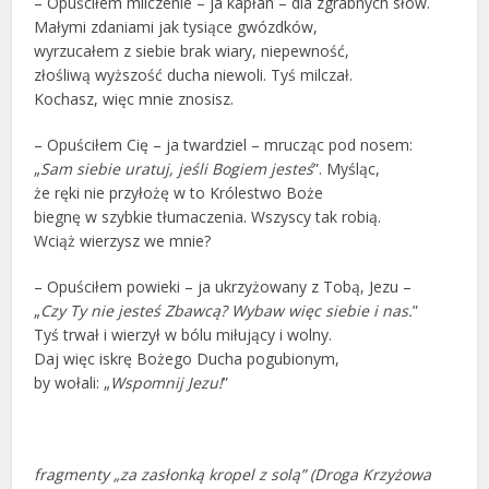
– Opuściłem milczenie – ja kapłan – dla zgrabnych słów.
Małymi zdaniami jak tysiące gwózdków,
wyrzucałem z siebie brak wiary, niepewność,
złośliwą wyższość ducha niewoli. Tyś milczał.
Kochasz, więc mnie znosisz.
– Opuściłem Cię – ja twardziel – mrucząc pod nosem:
„
Sam siebie uratuj, jeśli Bogiem jesteś
”. Myśląc,
że ręki nie przyłożę w to Królestwo Boże
biegnę w szybkie tłumaczenia. Wszyscy tak robią.
Wciąż wierzysz we mnie?
– Opuściłem powieki – ja ukrzyżowany z Tobą, Jezu –
„
Czy Ty nie jesteś Zbawcą? Wybaw więc siebie i nas.
”
Tyś trwał i wierzył w bólu miłujący i wolny.
Daj więc iskrę Bożego Ducha pogubionym,
by wołali: „
Wspomnij Jezu!
”
fragmenty „za zasłonką kropel z solą” (Droga Krzyżowa