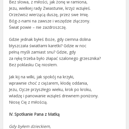
Bez słowa, z miłości, jak żonę w ramiona,
Jezu, wielkiej rady Zwiastunie, krzyż wziąłeś.
Orzeźwisz wierzącą duszę, przez swe Imię.
Bóg-z-nami na zawsze i wszędzie złączony.
Świat powie – nie zazdroszczę.
Gdzie jednak byłeś Boże, gdy ciemna dolina
błyszczała światłami karetki? Gdzie w noc
pełną myśli zamiast snu? Gdzie, gdy
za rękę trzeba było złapać szalonego grzesznika?
Bez poklasku Cię niosłem.
Jak kij na wilki, jak spokój na krzyki,
wprawnie choć z ciężarem, kłodę oddania,
Jezu, Ojcze przyszłego wieku, krok po kroku,
władzę i panowanie wziąłeś drewnem poniżony.
Niosę Cię z miłością.
IV. Spotkanie Pana z Matką
Gdy byłem dzieckiem,