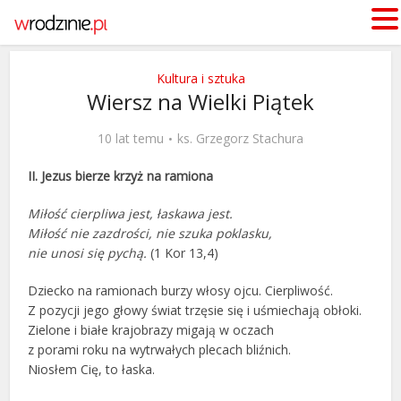
Kultura i sztuka
Wiersz na Wielki Piątek
10 lat temu
ks. Grzegorz Stachura
II. Jezus bierze krzyż na ramiona
Miłość cierpliwa jest, łaskawa jest.
Miłość nie zazdrości, nie szuka poklasku,
nie unosi się pychą.
(1 Kor 13,4)
Dziecko na ramionach burzy włosy ojcu. Cierpliwość.
Z pozycji jego głowy świat trzęsie się i uśmiechają obłoki.
Zielone i białe krajobrazy migają w oczach
z porami roku na wytrwałych plecach bliźnich.
Niosłem Cię, to łaska.